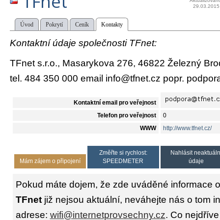
TFnet
Aktualizován
29.03.2015
Úvod
Pokrytí
Ceník
Kontakty
Kontaktní údaje společnosti TFnet:
TFnet s.r.o., Masarykova 276, 46822 Železný Bro
tel. 484 350 000 email info@tfnet.cz popr. podpor
Kontaktní email pro veřejnost
Telefon pro veřejnost
0
WWW
http://www.tfnet.cz/
Změřte si rychlost:
Nahlásit neaktuáln
Mám zájem o připojení
SPEEDMETER
údaje
Pokud máte dojem, že zde uváděné informace o 
TFnet
již nejsou aktuální, neváhejte nás o tom i
adrese:
wifi@internetprovsechny.cz
. Co nejdříve