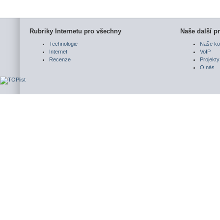
Rubriky Internetu pro všechny
Naše další pr
Technologie
Naše ko
Internet
VoIP
Recenze
Projekty
O nás