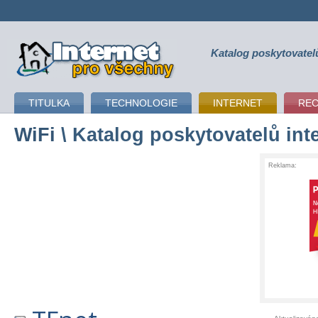
Katalog poskytovatel
připojení k internetu
TITULKA
TECHNOLOGIE
INTERNET
RE
WiFi
\ Katalog poskytovatelů int
Reklama: