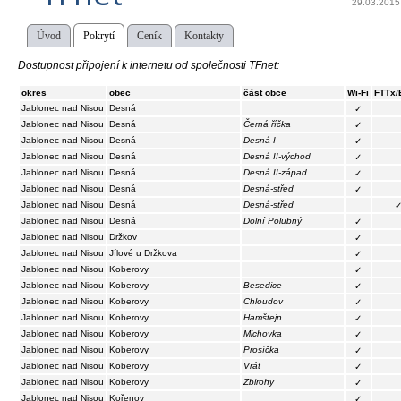
29.03.2015
Úvod
Pokrytí
Ceník
Kontakty
Dostupnost připojení k internetu od společnosti TFnet:
okres
obec
část obce
Wi-Fi
FTTx/
Jablonec nad Nisou
Desná
✓
Jablonec nad Nisou
Desná
Černá říčka
✓
Jablonec nad Nisou
Desná
Desná I
✓
Jablonec nad Nisou
Desná
Desná II-východ
✓
Jablonec nad Nisou
Desná
Desná II-západ
✓
Jablonec nad Nisou
Desná
Desná-střed
✓
Jablonec nad Nisou
Desná
Desná-střed
Jablonec nad Nisou
Desná
Dolní Polubný
✓
Jablonec nad Nisou
Držkov
✓
Jablonec nad Nisou
Jílové u Držkova
✓
Jablonec nad Nisou
Koberovy
✓
Jablonec nad Nisou
Koberovy
Besedice
✓
Jablonec nad Nisou
Koberovy
Chloudov
✓
Jablonec nad Nisou
Koberovy
Hamštejn
✓
Jablonec nad Nisou
Koberovy
Michovka
✓
Jablonec nad Nisou
Koberovy
Prosíčka
✓
Jablonec nad Nisou
Koberovy
Vrát
✓
Jablonec nad Nisou
Koberovy
Zbirohy
✓
Jablonec nad Nisou
Kořenov
✓