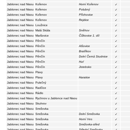
Jablonec nad Nisou
Kořenov
Horní Kořenov
✓
Jablonec nad Nisou
Kořenov
Polubný
✓
Jablonec nad Nisou
Kořenov
Příchovice
✓
Jablonec nad Nisou
Kořenov
Rejdice
✓
Jablonec nad Nisou
Loužnice
✓
Jablonec nad Nisou
Malá Skála
Sněhov
✓
Jablonec nad Nisou
Maršovice
Čížkovice 1. díl
✓
Jablonec nad Nisou
Pěnčín
✓
Jablonec nad Nisou
Pěnčín
Alšovice
✓
Jablonec nad Nisou
Pěnčín
Bratříkov
✓
Jablonec nad Nisou
Pěnčín
Dolní Černá Studnice
✓
Jablonec nad Nisou
Pěnčín
Huť
✓
Jablonec nad Nisou
Pěnčín
Jistebsko
✓
Jablonec nad Nisou
Plavy
✓
Jablonec nad Nisou
Plavy
Haratice
✓
Jablonec nad Nisou
Pulečný
✓
Jablonec nad Nisou
Radčice
✓
Jablonec nad Nisou
Rádlo
✓
Jablonec nad Nisou
Rychnov u Jablonce nad Nisou
✓
Jablonec nad Nisou
Skuhrov
✓
Jablonec nad Nisou
Smržovka
✓
Jablonec nad Nisou
Smržovka
Dolní Smržovka
✓
Jablonec nad Nisou
Smržovka
Horní Ves
✓
Jablonec nad Nisou
Smržovka
Smržovka-střed
✓
Jablonec nad Nisou
Smržovka
Střední Smržovka
✓