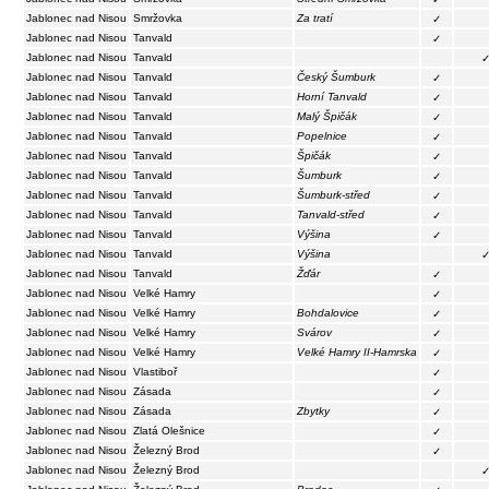
Jablonec nad Nisou
Smržovka
Za tratí
✓
Jablonec nad Nisou
Tanvald
✓
Jablonec nad Nisou
Tanvald
Jablonec nad Nisou
Tanvald
Český Šumburk
✓
Jablonec nad Nisou
Tanvald
Horní Tanvald
✓
Jablonec nad Nisou
Tanvald
Malý Špičák
✓
Jablonec nad Nisou
Tanvald
Popelnice
✓
Jablonec nad Nisou
Tanvald
Špičák
✓
Jablonec nad Nisou
Tanvald
Šumburk
✓
Jablonec nad Nisou
Tanvald
Šumburk-střed
✓
Jablonec nad Nisou
Tanvald
Tanvald-střed
✓
Jablonec nad Nisou
Tanvald
Výšina
✓
Jablonec nad Nisou
Tanvald
Výšina
Jablonec nad Nisou
Tanvald
Žďár
✓
Jablonec nad Nisou
Velké Hamry
✓
Jablonec nad Nisou
Velké Hamry
Bohdalovice
✓
Jablonec nad Nisou
Velké Hamry
Svárov
✓
Jablonec nad Nisou
Velké Hamry
Velké Hamry II-Hamrska
✓
Jablonec nad Nisou
Vlastiboř
✓
Jablonec nad Nisou
Zásada
✓
Jablonec nad Nisou
Zásada
Zbytky
✓
Jablonec nad Nisou
Zlatá Olešnice
✓
Jablonec nad Nisou
Železný Brod
✓
Jablonec nad Nisou
Železný Brod