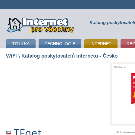
Katalog poskytovatel
připojení k internetu
TITULKA
TECHNOLOGIE
INTERNET
RE
WiFi
\ Katalog poskytovatelů internetu - Česko
Reklama:
TFnet
Aktualizován