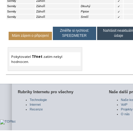
Semily
Záhoří
✓
Semily
Záhoří
Dlouhý
✓
Semily
Záhoří
Pipice
✓
Semily
Záhoří
Smrčí
✓
Změřte si rychlost:
Nahlásit neaktuáln
Mám zájem o připojení
SPEEDMETER
údaje
Pokytovatel
TFnet
zatím nebyl
hodnocen.
Rubriky Internetu pro všechny
Naše další pr
Technologie
Naše ko
Internet
VoIP
Recenze
Projekty
O nás