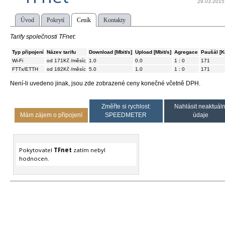
29.03.2015
Úvod
Pokrytí
Ceník
Kontakty
Tarify společnosti TFnet:
Typ připojení
Název tarifu
Download [Mbit/s]
Upload [Mbit/s]
Agregace
Paušál [K
Wi-Fi
od 171Kč /měsíc
1.0
0.0
1 : 0
171
FTTx/ETTH
od 182Kč /měsíc
5.0
1.0
1 : 0
171
Není-li uvedeno jinak, jsou zde zobrazené ceny konečné včetně DPH.
Změřte si rychlost:
Nahlásit neaktuáln
Mám zájem o připojení
SPEEDMETER
údaje
Pokytovatel
TFnet
zatím nebyl
hodnocen.