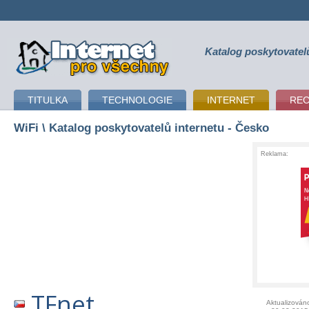
Katalog poskytovatel
připojení k internetu
TITULKA
TECHNOLOGIE
INTERNET
RE
WiFi
\ Katalog poskytovatelů internetu - Česko
Reklama:
TFnet
Aktualizován