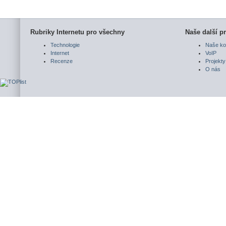
Rubriky Internetu pro všechny
Naše další pr
Technologie
Naše ko
Internet
VoIP
Recenze
Projekty
O nás