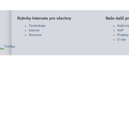
Rubriky Internetu pro všechny
Naše další pr
Technologie
Naše ko
Internet
VoIP
Recenze
Projekty
O nás