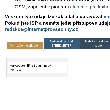
GSM, zapojení v programu
Internet pro knih
Veškeré tyto údaje lze zakládat a upravovat
v 
Pokud jste ISP a nemáte ješte přístupové údaj
redakce@internetprovsechny.cz
Změřte si rychlost:
Nahlásit neaktuáln
Mám zájem o připojení
SPEEDMETER
údaje
Pokytovatel
TFnet
zatím nebyl
hodnocen.