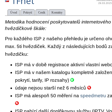
TFnet
Aktualizován
29.03.2015
Úvod
Pokrytí
Ceník
Kontakty
Metodika hodnocení poskytovatelů internetového př
hvězdičkové škále:
Pro každého ISP z našeho přehledu je určeno oh
max. 5ti hvězdiček. Každý z následujících bodů za
hvězdičku:
ISP má v době registrace aktivní vlastní we
ISP má v našem katalogu kompletně založený 
pokrytí, tarify, IP rozsahy)
údaje nejsou starší než 6 měsíců
ISP má alespoň 50 měření na
speedmetru
za
ISP nabízí další doplňkovou službu (IPTV, Vo