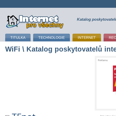
Katalog poskytovatel
připojení k internetu
TITULKA
TECHNOLOGIE
INTERNET
RE
WiFi
\ Katalog poskytovatelů int
Reklama: