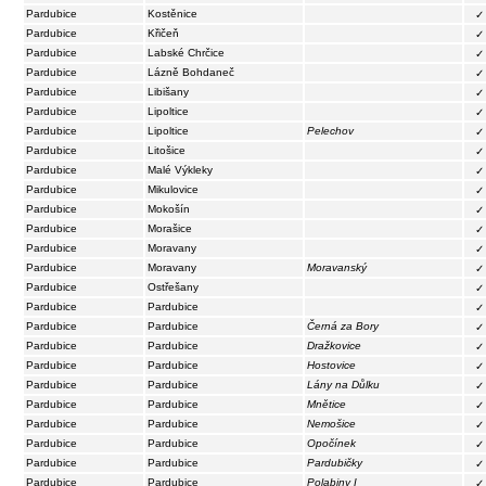
Pardubice
Kostěnice
✓
Pardubice
Křičeň
✓
Pardubice
Labské Chrčice
✓
Pardubice
Lázně Bohdaneč
✓
Pardubice
Libišany
✓
Pardubice
Lipoltice
✓
Pardubice
Lipoltice
Pelechov
✓
Pardubice
Litošice
✓
Pardubice
Malé Výkleky
✓
Pardubice
Mikulovice
✓
Pardubice
Mokošín
✓
Pardubice
Morašice
✓
Pardubice
Moravany
✓
Pardubice
Moravany
Moravanský
✓
Pardubice
Ostřešany
✓
Pardubice
Pardubice
✓
Pardubice
Pardubice
Černá za Bory
✓
Pardubice
Pardubice
Dražkovice
✓
Pardubice
Pardubice
Hostovice
✓
Pardubice
Pardubice
Lány na Důlku
✓
Pardubice
Pardubice
Mnětice
✓
Pardubice
Pardubice
Nemošice
✓
Pardubice
Pardubice
Opočínek
✓
Pardubice
Pardubice
Pardubičky
✓
Pardubice
Pardubice
Polabiny I
✓