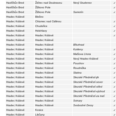
Havlíčkův Brod
Ždírec nad Doubravou
Nový Studenec
✓
Havlíčkův Brod
Žižkovo Pole
✓
Havlíčkův Brod
Žižkovo Pole
Samotín
✓
Hradec Králové
Blešno
Hradec Králové
Chlumec nad Cidlinou
✓
Hradec Králové
Chudeřice
✓
Hradec Králové
Holohlavy
✓
Hradec Králové
Hradec Králové
✓
Hradec Králové
Hradec Králové
Hradec Králové
Hradec Králové
Březhrad
Hradec Králové
Hradec Králové
Kukleny
✓
Hradec Králové
Hradec Králové
Malšova Lhota
✓
Hradec Králové
Hradec Králové
Nový Hradec Králové
✓
Hradec Králové
Hradec Králové
Pouchov
✓
Hradec Králové
Hradec Králové
Roudnička
✓
Hradec Králové
Hradec Králové
Slatina
✓
Hradec Králové
Hradec Králové
Slezské Předměstí-jih
✓
Hradec Králové
Hradec Králové
Slezské Předměstí-sever
✓
Hradec Králové
Hradec Králové
Slezské Předměstí-střed
✓
Hradec Králové
Hradec Králové
Slezské Předměstí-východ
✓
Hradec Králové
Hradec Králové
Slezské Předměstí-za tratí
✓
Hradec Králové
Hradec Králové
Svinary
✓
Hradec Králové
Hradec Králové
Svobodné Dvory
✓
Hradec Králové
Kosice
✓
Hradec Králové
Libčany
✓