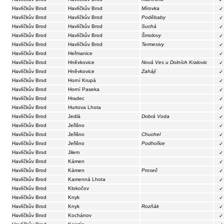
Havlíčkův Brod
Havlíčkův Brod
Mírovka
✓
Havlíčkův Brod
Havlíčkův Brod
Poděbaby
✓
Havlíčkův Brod
Havlíčkův Brod
Suchá
✓
Havlíčkův Brod
Havlíčkův Brod
Šmolovy
✓
Havlíčkův Brod
Havlíčkův Brod
Termesivy
✓
Havlíčkův Brod
Heřmanice
✓
Havlíčkův Brod
Hněvkovice
Nová Ves u Dolních Kralovic
✓
Havlíčkův Brod
Hněvkovice
Zahájí
✓
Havlíčkův Brod
Horní Krupá
✓
Havlíčkův Brod
Horní Paseka
✓
Havlíčkův Brod
Hradec
✓
Havlíčkův Brod
Hurtova Lhota
✓
Havlíčkův Brod
Jedlá
Dobrá Voda
✓
Havlíčkův Brod
Jeřišno
✓
Havlíčkův Brod
Jeřišno
Chuchel
✓
Havlíčkův Brod
Jeřišno
Podhořice
✓
Havlíčkův Brod
Jilem
✓
Havlíčkův Brod
Kámen
✓
Havlíčkův Brod
Kámen
Proseč
✓
Havlíčkův Brod
Kamenná Lhota
✓
Havlíčkův Brod
Klokočov
✓
Havlíčkův Brod
Knyk
✓
Havlíčkův Brod
Knyk
Rozňák
✓
Havlíčkův Brod
Kochánov
✓