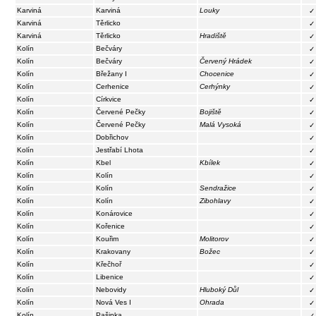
Karviná
Karviná
Louky
✓
Karviná
Těrlicko
✓
Karviná
Těrlicko
Hradiště
✓
Kolín
Bečváry
✓
Kolín
Bečváry
Červený Hrádek
✓
Kolín
Břežany I
Chocenice
✓
Kolín
Cerhenice
Cerhýnky
✓
Kolín
Církvice
✓
Kolín
Červené Pečky
Bojiště
✓
Kolín
Červené Pečky
Malá Vysoká
✓
Kolín
Dobřichov
✓
Kolín
Jestřabí Lhota
✓
Kolín
Kbel
Kbílek
✓
Kolín
Kolín
✓
Kolín
Kolín
Sendražice
✓
Kolín
Kolín
Zibohlavy
✓
Kolín
Konárovice
✓
Kolín
Kořenice
✓
Kolín
Kouřim
Molitorov
✓
Kolín
Krakovany
Božec
✓
Kolín
Křečhoř
✓
Kolín
Libenice
✓
Kolín
Nebovidy
Hluboký Důl
✓
Kolín
Nová Ves I
Ohrada
✓
Kolín
Pašinka
✓