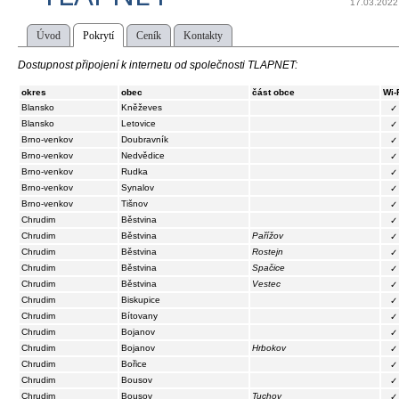
17.03.2022
Úvod
Pokrytí
Ceník
Kontakty
Dostupnost připojení k internetu od společnosti TLAPNET:
okres
obec
část obce
Wi-
Blansko
Kněževes
✓
Blansko
Letovice
✓
Brno-venkov
Doubravník
✓
Brno-venkov
Nedvědice
✓
Brno-venkov
Rudka
✓
Brno-venkov
Synalov
✓
Brno-venkov
Tišnov
✓
Chrudim
Běstvina
✓
Chrudim
Běstvina
Pařížov
✓
Chrudim
Běstvina
Rostejn
✓
Chrudim
Běstvina
Spačice
✓
Chrudim
Běstvina
Vestec
✓
Chrudim
Biskupice
✓
Chrudim
Bítovany
✓
Chrudim
Bojanov
✓
Chrudim
Bojanov
Hrbokov
✓
Chrudim
Bořice
✓
Chrudim
Bousov
✓
Chrudim
Bousov
Tuchov
✓