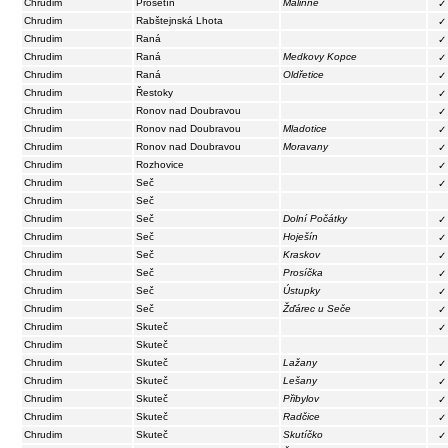
Chrudim
Prosetín
Malinné
✓
Chrudim
Rabštejnská Lhota
✓
Chrudim
Raná
✓
Chrudim
Raná
Medkovy Kopce
✓
Chrudim
Raná
Oldřetice
✓
Chrudim
Řestoky
✓
Chrudim
Ronov nad Doubravou
✓
Chrudim
Ronov nad Doubravou
Mladotice
✓
Chrudim
Ronov nad Doubravou
Moravany
✓
Chrudim
Rozhovice
✓
Chrudim
Seč
✓
Chrudim
Seč
Chrudim
Seč
Dolní Počátky
✓
Chrudim
Seč
Hoješín
✓
Chrudim
Seč
Kraskov
✓
Chrudim
Seč
Prosíčka
✓
Chrudim
Seč
Ústupky
✓
Chrudim
Seč
Žďárec u Seče
✓
Chrudim
Skuteč
✓
Chrudim
Skuteč
Chrudim
Skuteč
Lažany
✓
Chrudim
Skuteč
Lešany
✓
Chrudim
Skuteč
Přibylov
✓
Chrudim
Skuteč
Radčice
✓
Chrudim
Skuteč
Skutíčko
✓