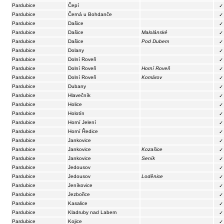
Pardubice
Čepí
✓
Pardubice
Černá u Bohdanče
✓
Pardubice
Dašice
✓
Pardubice
Dašice
Malolánské
✓
Pardubice
Dašice
Pod Dubem
✓
Pardubice
Dolany
✓
Pardubice
Dolní Roveň
✓
Pardubice
Dolní Roveň
Horní Roveň
✓
Pardubice
Dolní Roveň
Komárov
✓
Pardubice
Dubany
✓
Pardubice
Hlavečník
✓
Pardubice
Holice
✓
Pardubice
Holotín
✓
Pardubice
Horní Jelení
✓
Pardubice
Horní Ředice
✓
Pardubice
Jankovice
✓
Pardubice
Jankovice
Kozašice
✓
Pardubice
Jankovice
Seník
✓
Pardubice
Jedousov
✓
Pardubice
Jedousov
Loděnice
✓
Pardubice
Jeníkovice
✓
Pardubice
Jezbořice
✓
Pardubice
Kasalice
✓
Pardubice
Kladruby nad Labem
✓
Pardubice
Kojice
✓