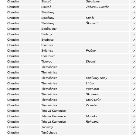
Chrudim
Skuteč
Štěpánov
✓
Chrudim
Skuteč
Žďárec u Skutče
✓
Chrudim
Slatiňany
✓
Chrudim
Slatiňany
Kunčí
✓
Chrudim
Slatiňany
Škrovád
✓
Chrudim
Sobětuchy
✓
Chrudim
Stolany
✓
Chrudim
Studnice
✓
Chrudim
Svídnice
✓
Chrudim
Svídnice
Práčov
✓
Chrudim
Svratouch
✓
Chrudim
Tisovec
Dřeveš
✓
Chrudim
Třemošnice
✓
Chrudim
Třemošnice
Chrudim
Třemošnice
Kubíkovy Duby
✓
Chrudim
Třemošnice
Lhůty
✓
Chrudim
Třemošnice
Podhradí
✓
Chrudim
Třemošnice
Skoranov
✓
Chrudim
Třemošnice
Starý Dvůr
✓
Chrudim
Třemošnice
Závratec
✓
Chrudim
Trhová Kamenice
✓
Chrudim
Trhová Kamenice
Hluboká
✓
Chrudim
Trhová Kamenice
Rohozná
✓
Chrudim
Třibřichy
✓
Chrudim
Tuněchody
✓