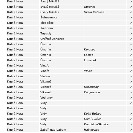
Kutná Hora
Svatý Mikuláš
✓
Kutná Hora
Svatý Mikuláš
Sulovice
✓
Kutná Hora
Svatý Mikuláš
Svatá Kateřina
✓
Kutná Hora
Šebestěnice
✓
Kutná Hora
Třebešice
✓
Kutná Hora
Třebonín
✓
Kutná Hora
Tupadly
✓
Kutná Hora
Uhlířské Janovice
✓
Kutná Hora
Úmonín
✓
Kutná Hora
Úmonín
Korotice
✓
Kutná Hora
Úmonín
Lomec
✓
Kutná Hora
Úmonín
Lomeček
✓
Kutná Hora
Vinaře
✓
Kutná Hora
Vinaře
Vinice
✓
Kutná Hora
Vlačice
✓
Kutná Hora
Vlkaneč
✓
Kutná Hora
Vlkaneč
Kozohlody
✓
Kutná Hora
Vlkaneč
Přibyslavice
✓
Kutná Hora
Vodranty
✓
Kutná Hora
Vrdy
✓
Kutná Hora
Vrdy
Kutná Hora
Vrdy
Dolní Bučice
✓
Kutná Hora
Vrdy
Horní Bučice
✓
Kutná Hora
Vrdy
Koudelov-Skovice
✓
Kutná Hora
Záboří nad Labem
Habrkovice
✓