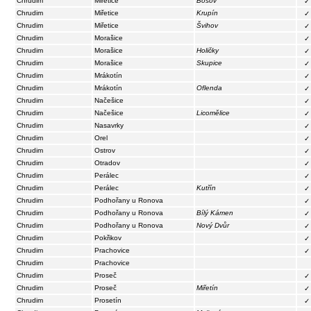
Chrudim
Miřetice
Bošov
✓
Chrudim
Miřetice
Krupín
✓
Chrudim
Miřetice
Švihov
✓
Chrudim
Morašice
✓
Chrudim
Morašice
Holičky
✓
Chrudim
Morašice
Skupice
✓
Chrudim
Mrákotín
✓
Chrudim
Mrákotín
Oflenda
✓
Chrudim
Načešice
✓
Chrudim
Načešice
Licomělice
✓
Chrudim
Nasavrky
✓
Chrudim
Orel
✓
Chrudim
Ostrov
✓
Chrudim
Otradov
✓
Chrudim
Perálec
✓
Chrudim
Perálec
Kutřín
✓
Chrudim
Podhořany u Ronova
✓
Chrudim
Podhořany u Ronova
Bílý Kámen
✓
Chrudim
Podhořany u Ronova
Nový Dvůr
✓
Chrudim
Pokřikov
✓
Chrudim
Prachovice
✓
Chrudim
Prachovice
Chrudim
Proseč
✓
Chrudim
Proseč
Miřetín
✓
Chrudim
Prosetín
✓