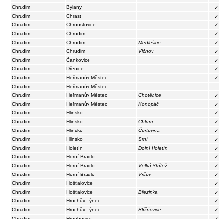
Chrudim
Bylany
✓
Chrudim
Chrast
✓
Chrudim
Chroustovice
✓
Chrudim
Chrudim
✓
Chrudim
Chrudim
Medlešice
✓
Chrudim
Chrudim
Vlčnov
✓
Chrudim
Čankovice
✓
Chrudim
Dřenice
✓
Chrudim
Heřmanův Městec
✓
Chrudim
Heřmanův Městec
Chrudim
Heřmanův Městec
Chotěnice
✓
Chrudim
Heřmanův Městec
Konopáč
✓
Chrudim
Hlinsko
✓
Chrudim
Hlinsko
Chlum
✓
Chrudim
Hlinsko
Čertovina
✓
Chrudim
Hlinsko
Srní
✓
Chrudim
Holetín
Dolní Holetín
✓
Chrudim
Horní Bradlo
✓
Chrudim
Horní Bradlo
Velká Střítež
✓
Chrudim
Horní Bradlo
Vršov
✓
Chrudim
Hošťalovice
✓
Chrudim
Hošťalovice
Březinka
✓
Chrudim
Hrochův Týnec
✓
Chrudim
Hrochův Týnec
Blížňovice
✓
Chrudim
Hroubovice
✓