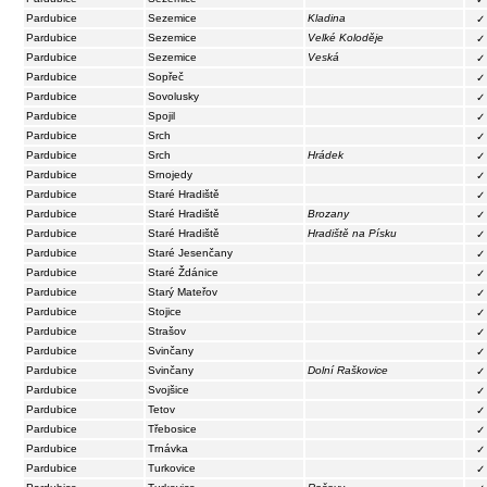
Pardubice
Sezemice
Kladina
✓
Pardubice
Sezemice
Velké Koloděje
✓
Pardubice
Sezemice
Veská
✓
Pardubice
Sopřeč
✓
Pardubice
Sovolusky
✓
Pardubice
Spojil
✓
Pardubice
Srch
✓
Pardubice
Srch
Hrádek
✓
Pardubice
Srnojedy
✓
Pardubice
Staré Hradiště
✓
Pardubice
Staré Hradiště
Brozany
✓
Pardubice
Staré Hradiště
Hradiště na Písku
✓
Pardubice
Staré Jesenčany
✓
Pardubice
Staré Ždánice
✓
Pardubice
Starý Mateřov
✓
Pardubice
Stojice
✓
Pardubice
Strašov
✓
Pardubice
Svinčany
✓
Pardubice
Svinčany
Dolní Raškovice
✓
Pardubice
Svojšice
✓
Pardubice
Tetov
✓
Pardubice
Třebosice
✓
Pardubice
Trnávka
✓
Pardubice
Turkovice
✓