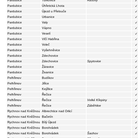
Pardubice
Turkovice
Rašovy
✓
Pardubice
Úhřetická Lhota
✓
Pardubice
Újezd u Přelouče
✓
Pardubice
Urbanice
✓
Pardubice
Valy
✓
Pardubice
Vápno
✓
Pardubice
Veselí
✓
Pardubice
Vlčí Habřina
✓
Pardubice
Voleč
✓
Pardubice
Vyšehněvice
✓
Pardubice
Zdechovice
✓
Pardubice
Zdechovice
Spytovice
✓
Pardubice
Žáravice
✓
Pardubice
Živanice
✓
Pelhřimov
Budíkov
✓
Pelhřimov
Jiřice
✓
Pelhřimov
Kejžlice
✓
Pelhřimov
Řečice
✓
Pelhřimov
Řečice
Velké Křepiny
✓
Pelhřimov
Řečice
Záběhlice
✓
Rychnov nad Kněžnou
Albrechtice nad Orlicí
✓
Rychnov nad Kněžnou
Bačetín
✓
Rychnov nad Kněžnou
Bílý Újezd
✓
Rychnov nad Kněžnou
Borohrádek
✓
Rychnov nad Kněžnou
Borohrádek
Šachov
✓