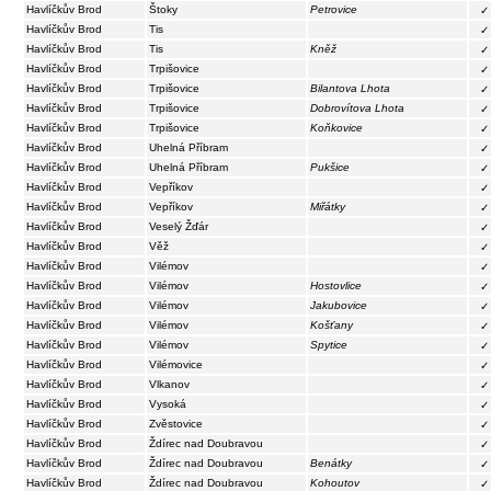
Havlíčkův Brod
Štoky
Petrovice
✓
Havlíčkův Brod
Tis
✓
Havlíčkův Brod
Tis
Kněž
✓
Havlíčkův Brod
Trpišovice
✓
Havlíčkův Brod
Trpišovice
Bilantova Lhota
✓
Havlíčkův Brod
Trpišovice
Dobrovítova Lhota
✓
Havlíčkův Brod
Trpišovice
Koňkovice
✓
Havlíčkův Brod
Uhelná Příbram
✓
Havlíčkův Brod
Uhelná Příbram
Pukšice
✓
Havlíčkův Brod
Vepříkov
✓
Havlíčkův Brod
Vepříkov
Miřátky
✓
Havlíčkův Brod
Veselý Žďár
✓
Havlíčkův Brod
Věž
✓
Havlíčkův Brod
Vilémov
✓
Havlíčkův Brod
Vilémov
Hostovlice
✓
Havlíčkův Brod
Vilémov
Jakubovice
✓
Havlíčkův Brod
Vilémov
Košťany
✓
Havlíčkův Brod
Vilémov
Spytice
✓
Havlíčkův Brod
Vilémovice
✓
Havlíčkův Brod
Vlkanov
✓
Havlíčkův Brod
Vysoká
✓
Havlíčkův Brod
Zvěstovice
✓
Havlíčkův Brod
Ždírec nad Doubravou
✓
Havlíčkův Brod
Ždírec nad Doubravou
Benátky
✓
Havlíčkův Brod
Ždírec nad Doubravou
Kohoutov
✓