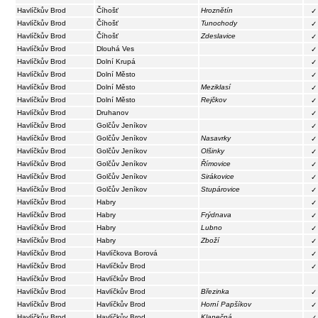
Havlíčkův Brod
Číhošť
Hroznětín
✓
Havlíčkův Brod
Číhošť
Tunochody
✓
Havlíčkův Brod
Číhošť
Zdeslavice
✓
Havlíčkův Brod
Dlouhá Ves
✓
Havlíčkův Brod
Dolní Krupá
✓
Havlíčkův Brod
Dolní Město
✓
Havlíčkův Brod
Dolní Město
Meziklasí
✓
Havlíčkův Brod
Dolní Město
Rejčkov
✓
Havlíčkův Brod
Druhanov
✓
Havlíčkův Brod
Golčův Jeníkov
✓
Havlíčkův Brod
Golčův Jeníkov
Nasavrky
✓
Havlíčkův Brod
Golčův Jeníkov
Olšinky
✓
Havlíčkův Brod
Golčův Jeníkov
Římovice
✓
Havlíčkův Brod
Golčův Jeníkov
Sirákovice
✓
Havlíčkův Brod
Golčův Jeníkov
Stupárovice
✓
Havlíčkův Brod
Habry
✓
Havlíčkův Brod
Habry
Frýdnava
✓
Havlíčkův Brod
Habry
Lubno
✓
Havlíčkův Brod
Habry
Zboží
✓
Havlíčkův Brod
Havlíčkova Borová
✓
Havlíčkův Brod
Havlíčkův Brod
✓
Havlíčkův Brod
Havlíčkův Brod
Havlíčkův Brod
Havlíčkův Brod
Březinka
✓
Havlíčkův Brod
Havlíčkův Brod
Horní Papšíkov
✓
Havlíčkův Brod
Havlíčkův Brod
Klanečná
✓