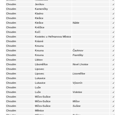
Chrudim
Jeníkov
✓
Chrudim
Kameničky
✓
Chrudim
Kladno
✓
Chrudim
Klešice
✓
Chrudim
Klešice
Nákle
✓
Chrudim
Kněžice
✓
Chrudim
Kočí
✓
Chrudim
Kostelec u Heřmanova Městce
✓
Chrudim
Krásné
✓
Chrudim
Krouna
✓
Chrudim
Krouna
Čachnov
✓
Chrudim
Krouna
Františky
✓
Chrudim
Libkov
✓
Chrudim
Liboměřice
Nové Lhotice
✓
Chrudim
Lipovec
✓
Chrudim
Lipovec
Licoměřice
✓
Chrudim
Lukavice
✓
Chrudim
Lukavice
Výsonín
✓
Chrudim
Luže
✓
Chrudim
Luže
Voletice
✓
Chrudim
Míčov-Sušice
✓
Chrudim
Míčov-Sušice
Míčov
✓
Chrudim
Míčov-Sušice
Sušice
✓
Chrudim
Miřetice
✓