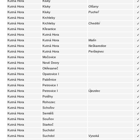
Kutná Hora
Kluky
✓
Kutná Hora
Kluky
Olšany
✓
Kutná Hora
Kluky
Pucheř
✓
Kutná Hora
Krchleby
✓
Kutná Hora
Krchleby
Chedrbí
✓
Kutná Hora
Křesetice
✓
Kutná Hora
Kutná Hora
✓
Kutná Hora
Kutná Hora
Malín
✓
Kutná Hora
Kutná Hora
Neškaredice
✓
Kutná Hora
Kutná Hora
Perštejnec
✓
Kutná Hora
Močovice
✓
Kutná Hora
Nové Dvory
✓
Kutná Hora
Okřesaneč
✓
Kutná Hora
Opatovice I
✓
Kutná Hora
Paběnice
✓
Kutná Hora
Petrovice I
✓
Kutná Hora
Petrovice I
Újezdec
✓
Kutná Hora
Potěhy
✓
Kutná Hora
Rohozec
✓
Kutná Hora
Schořov
✓
Kutná Hora
Semtěš
✓
Kutná Hora
Souňov
✓
Kutná Hora
Starkoč
✓
Kutná Hora
Suchdol
✓
Kutná Hora
Suchdol
Vysoká
✓