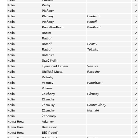
Kolín
Pečky
✓
Kolín
Plaňany
✓
Kolín
Plaňany
Hradenín
✓
Kolín
Plaňany
Poboří
✓
Kolín
Pňov-Předhradí
Předhradí
✓
Kolín
Radim
✓
Kolín
Ratboř
✓
Kolín
Ratboř
Sedlov
✓
Kolín
Ratboř
Těšínky
✓
Kolín
Ratenice
✓
Kolín
Starý Kolín
✓
Kolín
Týnec nad Labem
Vinařice
✓
Kolín
Uhlířská Lhota
Rasochy
✓
Kolín
Veltruby
✓
Kolín
Veltruby
Hradišťko I
✓
Kolín
Volárna
✓
Kolín
Zalešany
Přebozy
✓
Kolín
Zásmuky
✓
Kolín
Zásmuky
Doubravčany
✓
Kolín
Zásmuky
Nesměň
✓
Kolín
Žabonosy
✓
Kutná Hora
Adamov
✓
Kutná Hora
Bernardov
✓
Kutná Hora
Bílé Podolí
✓