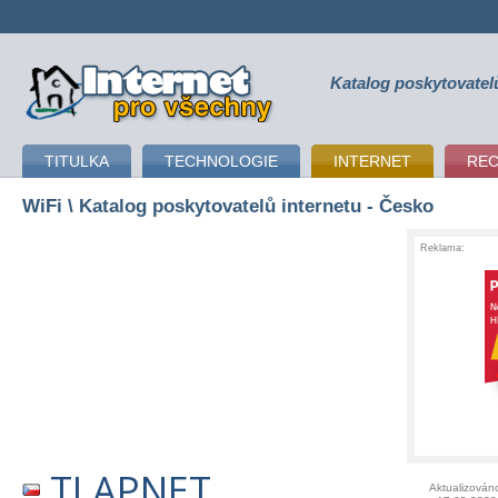
Katalog poskytovatel
připojení k internetu
TITULKA
TECHNOLOGIE
INTERNET
RE
WiFi
\ Katalog poskytovatelů internetu - Česko
Reklama:
TLAPNET
Aktualizován