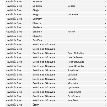
Havlíčkův Brod
Sedletín
✓
Havlíčkův Brod
Sedletín
Veselá
✓
Havlíčkův Brod
Skryje
✓
Havlíčkův Brod
Skryje
Chrastice
✓
Havlíčkův Brod
Skuhrov
✓
Havlíčkův Brod
Slavětín
✓
Havlíčkův Brod
Slavíkov
✓
Havlíčkův Brod
Slavíkov
Rovný
✓
Havlíčkův Brod
Služátky
✓
Havlíčkův Brod
Sobíňov
✓
Havlíčkův Brod
Světlá nad Sázavou
✓
Havlíčkův Brod
Světlá nad Sázavou
Havlíčkův Brod
Světlá nad Sázavou
Dolní Bohušice
✓
Havlíčkův Brod
Světlá nad Sázavou
Dolní Březinka
✓
Havlíčkův Brod
Světlá nad Sázavou
Horní Bohušice
✓
Havlíčkův Brod
Světlá nad Sázavou
Horní Březinka
✓
Havlíčkův Brod
Světlá nad Sázavou
Josefodol
✓
Havlíčkův Brod
Světlá nad Sázavou
Leštinka
✓
Havlíčkův Brod
Světlá nad Sázavou
Lipnička
✓
Havlíčkův Brod
Světlá nad Sázavou
Mrzkovice
✓
Havlíčkův Brod
Světlá nad Sázavou
Opatovice
✓
Havlíčkův Brod
Světlá nad Sázavou
Radostovice
✓
Havlíčkův Brod
Světlá nad Sázavou
Závidkovice
✓
Havlíčkův Brod
Světlá nad Sázavou
Žebrákov
✓
Havlíčkův Brod
Štoky
✓