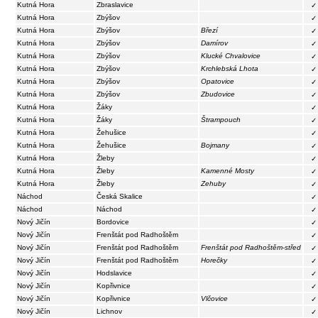
Kutná Hora
Zbraslavice
✓
Kutná Hora
Zbýšov
✓
Kutná Hora
Zbýšov
Březí
✓
Kutná Hora
Zbýšov
Damírov
✓
Kutná Hora
Zbýšov
Klucké Chvalovice
✓
Kutná Hora
Zbýšov
Krchlebská Lhota
✓
Kutná Hora
Zbýšov
Opatovice
✓
Kutná Hora
Zbýšov
Zbudovice
✓
Kutná Hora
Žáky
✓
Kutná Hora
Žáky
Štrampouch
✓
Kutná Hora
Žehušice
✓
Kutná Hora
Žehušice
Bojmany
✓
Kutná Hora
Žleby
✓
Kutná Hora
Žleby
Kamenné Mosty
✓
Kutná Hora
Žleby
Zehuby
✓
Náchod
Česká Skalice
✓
Náchod
Náchod
✓
Nový Jičín
Bordovice
✓
Nový Jičín
Frenštát pod Radhoštěm
✓
Nový Jičín
Frenštát pod Radhoštěm
Frenštát pod Radhoštěm-střed
✓
Nový Jičín
Frenštát pod Radhoštěm
Horečky
✓
Nový Jičín
Hodslavice
✓
Nový Jičín
Kopřivnice
✓
Nový Jičín
Kopřivnice
Vlčovice
✓
Nový Jičín
Lichnov
✓