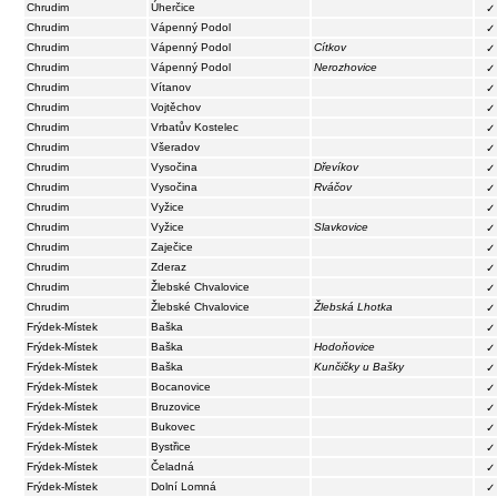
Chrudim
Úherčice
✓
Chrudim
Vápenný Podol
✓
Chrudim
Vápenný Podol
Cítkov
✓
Chrudim
Vápenný Podol
Nerozhovice
✓
Chrudim
Vítanov
✓
Chrudim
Vojtěchov
✓
Chrudim
Vrbatův Kostelec
✓
Chrudim
Všeradov
✓
Chrudim
Vysočina
Dřevíkov
✓
Chrudim
Vysočina
Rváčov
✓
Chrudim
Vyžice
✓
Chrudim
Vyžice
Slavkovice
✓
Chrudim
Zaječice
✓
Chrudim
Zderaz
✓
Chrudim
Žlebské Chvalovice
✓
Chrudim
Žlebské Chvalovice
Žlebská Lhotka
✓
Frýdek-Místek
Baška
✓
Frýdek-Místek
Baška
Hodoňovice
✓
Frýdek-Místek
Baška
Kunčičky u Bašky
✓
Frýdek-Místek
Bocanovice
✓
Frýdek-Místek
Bruzovice
✓
Frýdek-Místek
Bukovec
✓
Frýdek-Místek
Bystřice
✓
Frýdek-Místek
Čeladná
✓
Frýdek-Místek
Dolní Lomná
✓