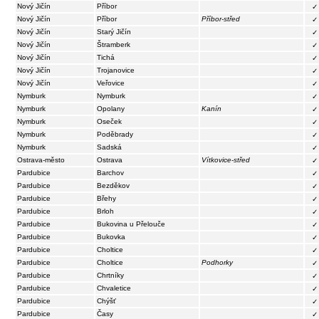
Nový Jičín
Příbor
✓
Nový Jičín
Příbor
Příbor-střed
✓
Nový Jičín
Starý Jičín
✓
Nový Jičín
Štramberk
✓
Nový Jičín
Tichá
✓
Nový Jičín
Trojanovice
✓
Nový Jičín
Veřovice
✓
Nymburk
Nymburk
✓
Nymburk
Opolany
Kanín
✓
Nymburk
Oseček
✓
Nymburk
Poděbrady
✓
Nymburk
Sadská
✓
Ostrava-město
Ostrava
Vítkovice-střed
✓
Pardubice
Barchov
✓
Pardubice
Bezděkov
✓
Pardubice
Břehy
✓
Pardubice
Brloh
✓
Pardubice
Bukovina u Přelouče
✓
Pardubice
Bukovka
✓
Pardubice
Choltice
✓
Pardubice
Choltice
Podhorky
✓
Pardubice
Chrtníky
✓
Pardubice
Chvaletice
✓
Pardubice
Chýšť
✓
Pardubice
Časy
✓