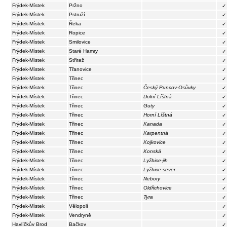
Frýdek-Místek
Pržno
✓
Frýdek-Místek
Pstruží
✓
Frýdek-Místek
Řeka
✓
Frýdek-Místek
Ropice
✓
Frýdek-Místek
Smilovice
✓
Frýdek-Místek
Staré Hamry
✓
Frýdek-Místek
Střítež
✓
Frýdek-Místek
Třanovice
✓
Frýdek-Místek
Třinec
✓
Frýdek-Místek
Třinec
Český Puncov-Osůvky
✓
Frýdek-Místek
Třinec
Dolní Líštná
✓
Frýdek-Místek
Třinec
Guty
✓
Frýdek-Místek
Třinec
Horní Líštná
✓
Frýdek-Místek
Třinec
Kanada
✓
Frýdek-Místek
Třinec
Karpentná
✓
Frýdek-Místek
Třinec
Kojkovice
✓
Frýdek-Místek
Třinec
Konská
✓
Frýdek-Místek
Třinec
Lyžbice-jih
✓
Frýdek-Místek
Třinec
Lyžbice-sever
✓
Frýdek-Místek
Třinec
Nebory
✓
Frýdek-Místek
Třinec
Oldřichovice
✓
Frýdek-Místek
Třinec
Tyra
✓
Frýdek-Místek
Vělopolí
✓
Frýdek-Místek
Vendryně
✓
Havlíčkův Brod
Bačkov
✓