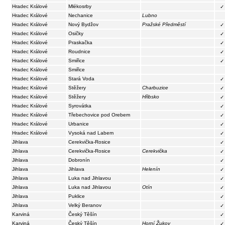
Hradec Králové
Mlékosrby
✓
Hradec Králové
Nechanice
Lubno
Hradec Králové
Nový Bydžov
Pražské Předměstí
✓
Hradec Králové
Osičky
✓
Hradec Králové
Praskačka
✓
Hradec Králové
Roudnice
✓
Hradec Králové
Smiřice
✓
Hradec Králové
Smiřice
Hradec Králové
Stará Voda
✓
Hradec Králové
Stěžery
Charbuzice
✓
Hradec Králové
Stěžery
Hřibsko
✓
Hradec Králové
Syrovátka
✓
Hradec Králové
Třebechovice pod Orebem
✓
Hradec Králové
Urbanice
✓
Hradec Králové
Vysoká nad Labem
✓
Jihlava
Cerekvička-Rosice
✓
Jihlava
Cerekvička-Rosice
Cerekvička
✓
Jihlava
Dobronín
✓
Jihlava
Jihlava
Helenín
✓
Jihlava
Luka nad Jihlavou
✓
Jihlava
Luka nad Jihlavou
Otín
✓
Jihlava
Puklice
✓
Jihlava
Velký Beranov
✓
Karviná
Český Těšín
✓
Karviná
Český Těšín
Horní Žukov
✓