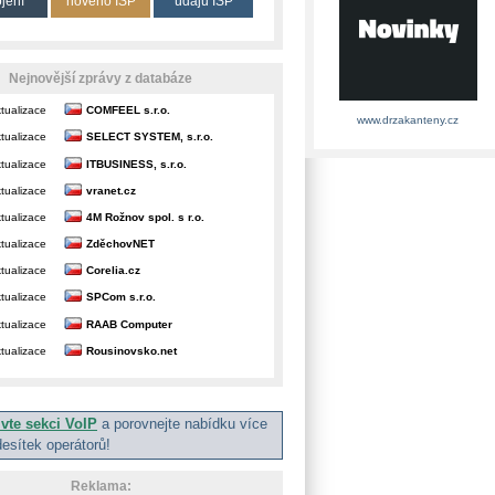
ojení
nového ISP
údajů ISP
Nejnovější zprávy z databáze
tualizace
COMFEEL s.r.o.
www.drzakanteny.cz
tualizace
SELECT SYSTEM, s.r.o.
tualizace
ITBUSINESS, s.r.o.
tualizace
vranet.cz
tualizace
4M Rožnov spol. s r.o.
tualizace
ZděchovNET
tualizace
Corelia.cz
tualizace
SPCom s.r.o.
tualizace
RAAB Computer
tualizace
Rousinovsko.net
ivte sekci VoIP
a porovnejte nabídku více
desítek operátorů!
Reklama: