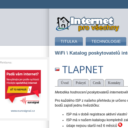
připojení k internetu
TITULKA
TECHNOLOGIE
WiFi
\ Katalog poskytovatelů int
Reklama:
TLAPNET
Úvod
Pokrytí
Ceník
Kontakty
Metodika hodnocení poskytovatelů internetového
Pro každého ISP z našeho přehledu je určeno o
bodů zajistí jednu hvězdičku:
www.eurosignal.cz
ISP má v době registrace aktivní vlast
ISP má v našem katalogu kompletně založe
údaje nejsou starší než 6 měsíců