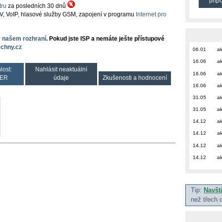
přip
ru
za posledních 30 dnů
TV, VoIP, hlasové služby GSM, zapojení v programu
Internet pro
v našem rozhraní
. Pokud jste ISP a nemáte ješte přístupové
chny.cz
06.01
ak
16.06
ak
lost:
Nahlásit neaktuální
16.06
ak
ER
údaje
Zkušenosti a hodnocení
16.06
ak
31.05
ak
31.05
ak
14.12
ak
14.12
ak
14.12
ak
14.12
ak
Tip:
Navšt
než třech 