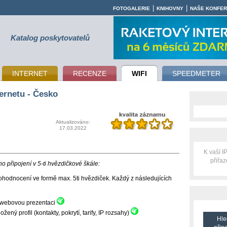
|
|
FOTOGALERIE
KNIHOVNY
NAŠE KONFE
Katalog poskytovatelů
INTERNET
RECENZE
WIFI
SPEEDMETER
ernetu - Česko
Aktualizováno:
17.03.2022
K vaší 
přiřa
 připojení v 5-ti hvězdičkové škále:
hodnocení ve formě max. 5ti hvězdiček. Každý z následujících
ní webovou prezentaci
ný profil (kontakty, pokrytí, tarify, IP rozsahy)
Hle