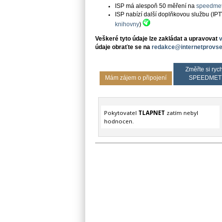
ISP má alespoň 50 měření na
speedmet
ISP nabízí další doplňkovou službu (IP
knihovny
)
Veškeré tyto údaje lze zakládat a upravovat
údaje obraťte se na
redakce@internetprovse
Změřte si rych
Mám zájem o připojení
SPEEDMET
Pokytovatel
TLAPNET
zatím nebyl
hodnocen.