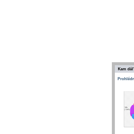
Kam dál
Prohlédn