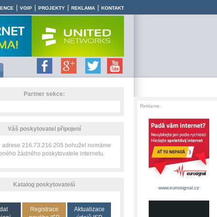
|
|
|
|
RENCE
VOIP
PROJEKTY
REKLAMA
KONTAKT
Partner sekce:
Reklama:
Váš poskytovatel připojení
IP adrese 216.73.216.205 bohužel nemáme
zeného žádného poskytovatele internetu.
Katalog poskytovatelů
www.eurosignal.cz
dat
Registrace
Aktualizace