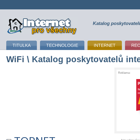
Katalog poskytovatel
připojení k internetu
TITULKA
TECHNOLOGIE
INTERNET
RE
WiFi
\ Katalog poskytovatelů int
Reklama: