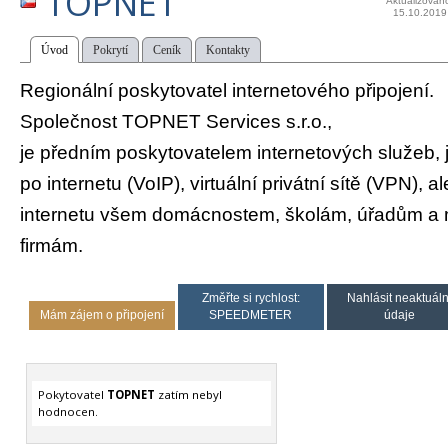
TOPNET
Aktualizován
15.10.2019
Úvod
Pokrytí
Ceník
Kontakty
Regionální poskytovatel internetového připojení.
Společnost TOPNET Services s.r.o.,
je předním poskytovatelem internetových služeb, j
po internetu (VoIP), virtuální privátní sítě (VPN), a
internetu všem domácnostem, školám, úřadům a 
firmám.
Změřte si rychlost:
Nahlásit neaktuáln
Mám zájem o připojení
SPEEDMETER
údaje
Pokytovatel
TOPNET
zatím nebyl
hodnocen.