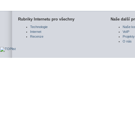
Rubriky Internetu pro všechny
Naše další pr
Technologie
Naše ko
Internet
VoIP
Recenze
Projekty
O nás