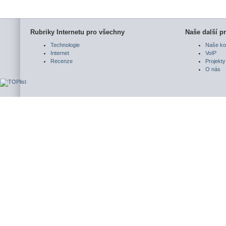
Rubriky Internetu pro všechny
Naše další pr
Technologie
Naše ko
Internet
VoIP
Recenze
Projekty
O nás