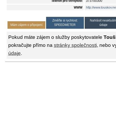
Telefon pro veřejnost
373700300
WWW
http://www.touskov.ne
Změřte si rychlost:
Nahlásit neaktuáln
Mám zájem o připojení
SPEEDMETER
údaje
Pokud máte zájem o služby poskytovatele
Touš
pokračujte přímo na
stránky společnosti
, nebo v
údaje
.