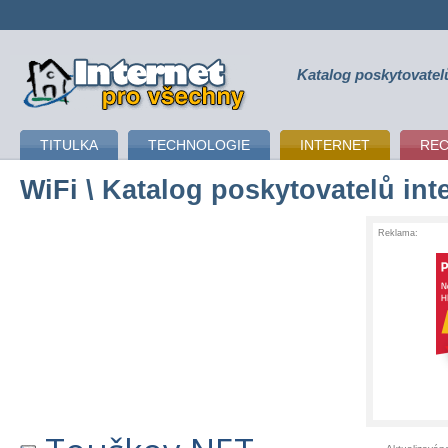
Katalog poskytovatel
připojení k internetu
TITULKA
TECHNOLOGIE
INTERNET
RE
WiFi
\ Katalog poskytovatelů int
Reklama: