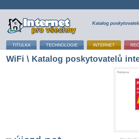
Katalog poskytovatel
připojení k internetu
TITULKA
TECHNOLOGIE
INTERNET
RE
WiFi
\ Katalog poskytovatelů int
Reklama: