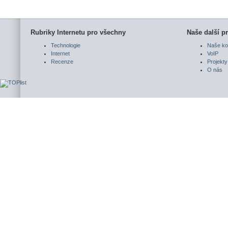
Rubriky Internetu pro všechny
Naše další pr
Technologie
Naše ko
Internet
VoIP
Recenze
Projekty
O nás