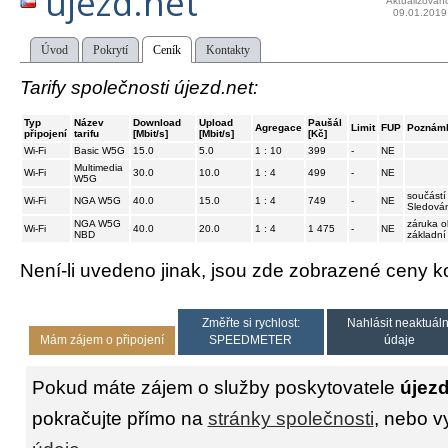
újezd.net
Aktualizován
09.01.2019
Úvod
Pokrytí
Ceník
Kontakty
Tarify společnosti újezd.net:
Typ
Název
Download
Upload
Paušál
Agregace
Limit
FUP
Poznám
připojení
tarifu
[Mbit/s]
[Mbit/s]
[Kč]
Wi-Fi
Basic W5G
15.0
5.0
1 : 10
399
-
NE
Multimedia
Wi-Fi
30.0
10.0
1 : 4
499
-
NE
W5G
součástí
Wi-Fi
NGA W5G
40.0
15.0
1 : 4
749
-
NE
Sledová
NGA W5G
záruka o
Wi-Fi
40.0
20.0
1 : 4
1 475
-
NE
NBD
základní
Není-li uvedeno jinak, jsou zde zobrazené ceny
Změřte si rychlost:
Nahlásit neaktuáln
Mám zájem o připojení
SPEEDMETER
údaje
Pokud máte zájem o služby poskytovatele
újezd
pokračujte přímo na
stránky společnosti
, nebo v