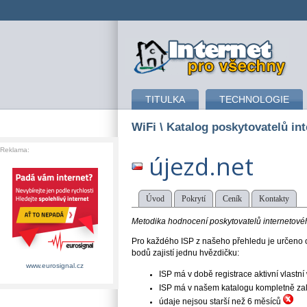
připojení k internetu
TITULKA
TECHNOLOGIE
WiFi
\ Katalog poskytovatelů int
Reklama:
újezd.net
Úvod
Pokrytí
Ceník
Kontakty
Metodika hodnocení poskytovatelů internetového
Pro každého ISP z našeho přehledu je určeno o
bodů zajistí jednu hvězdičku:
www.eurosignal.cz
ISP má v době registrace aktivní vlast
ISP má v našem katalogu kompletně založe
údaje nejsou starší než 6 měsíců