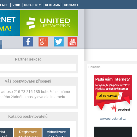
|
|
|
|
RENCE
VOIP
PROJEKTY
REKLAMA
KONTAKT
Partner sekce:
Reklama:
Váš poskytovatel připojení
IP adrese 216.73.216.185 bohužel nemáme
zeného žádného poskytovatele internetu.
Katalog poskytovatelů
www.eurosignal.cz
dat
Registrace
Aktualizace