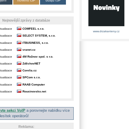
ojení
nového ISP
údajů ISP
Nejnovější zprávy z databáze
tualizace
COMFEEL s.r.o.
www.drzakanteny.cz
tualizace
SELECT SYSTEM, s.r.o.
tualizace
ITBUSINESS, s.r.o.
tualizace
vranet.cz
tualizace
4M Rožnov spol. s r.o.
tualizace
ZděchovNET
tualizace
Corelia.cz
tualizace
SPCom s.r.o.
tualizace
RAAB Computer
tualizace
Rousinovsko.net
ivte sekci VoIP
a porovnejte nabídku více
desítek operátorů!
Reklama: