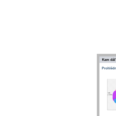
Kam dál
Prohlédn