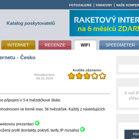
|
|
FOTOGALERIE
KNIHOVNY
NAŠE KONFE
Katalog poskytovatelů
INTERNET
RECENZE
WIFI
SPEEDMETER
ernetu - Česko
Aktualizováno:
09.01.2019
K vaší 
přiřa
 připojení v 5-ti hvězdičkové škále:
hodnocení ve formě max. 5ti hvězdiček. Každý z následujících
ní webovou prezentaci
ný profil (kontakty, pokrytí, tarify, IP rozsahy)
Hle