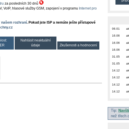
přip
ru
za posledních 30 dnů
TV, VoIP, hlasové služby GSM, zapojení v programu
Internet pro
v našem rozhraní
. Pokud jste ISP a nemáte ješte přístupové
chny.cz
06.01
ak
16.06
ak
lost:
Nahlásit neaktuální
16.06
ak
ER
údaje
Zkušenosti a hodnocení
16.06
ak
31.05
ak
31.05
ak
14.12
ak
14.12
ak
14.12
ak
14.12
ak
Tip:
Navšt
než třech 