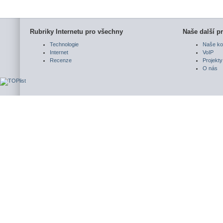
Rubriky Internetu pro všechny
Naše další pr
Technologie
Naše ko
Internet
VoIP
Recenze
Projekty
O nás