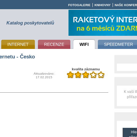
|
|
FOTOGALERIE
KNIHOVNY
NAŠE KONFE
Katalog poskytovatelů
INTERNET
RECENZE
WIFI
SPEEDMETER
ernetu - Česko
Aktualizováno:
17.02.2015
K vaší 
přiřa
Hle