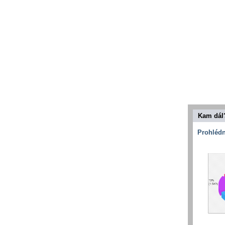
Kam dál
Prohlédn