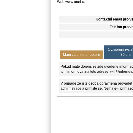
Web:www.unet.cz
Kontaktní email pro v
Telefon pro v
1 změření rychl
Mám zájem o připojení
30 dní
Pokud máte dojem, že zde uváděné informac
tom informovat na této adrese:
wifi@internet
V případě že jste osoba oprávněná provádět 
administrace
a přihlšte se. Nemáte-li přihlaš