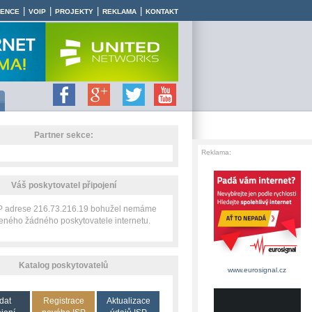
|
|
|
|
RENCE
VOIP
PROJEKTY
REKLAMA
KONTAKT
Partner sekce:
Reklama:
Váš poskytovatel připojení
IP adrese 216.73.216.19 bohužel nemáme
zeného žádného poskytovatele internetu.
Katalog poskytovatelů
www.eurosignal.cz
dat
Registrace
Aktualizace