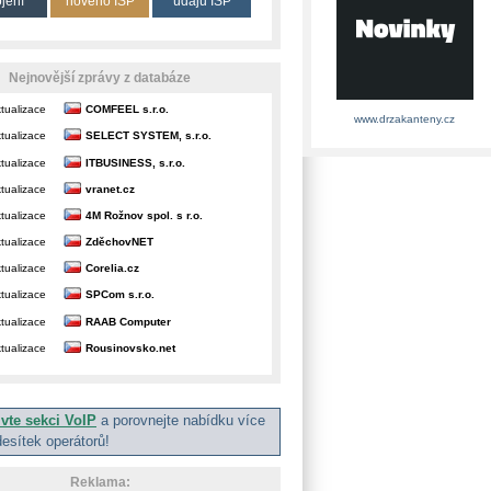
ojení
nového ISP
údajů ISP
Nejnovější zprávy z databáze
tualizace
COMFEEL s.r.o.
www.drzakanteny.cz
tualizace
SELECT SYSTEM, s.r.o.
tualizace
ITBUSINESS, s.r.o.
tualizace
vranet.cz
tualizace
4M Rožnov spol. s r.o.
tualizace
ZděchovNET
tualizace
Corelia.cz
tualizace
SPCom s.r.o.
tualizace
RAAB Computer
tualizace
Rousinovsko.net
ivte sekci VoIP
a porovnejte nabídku více
desítek operátorů!
Reklama: