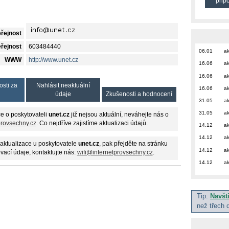
přip
eřejnost
eřejnost
603484440
06.01
ak
WWW
http://www.unet.cz
16.06
ak
16.06
ak
osti za
Nahlásit neaktuální
16.06
ak
údaje
Zkušenosti a hodnocení
31.05
ak
31.05
ak
e o poskytovateli
unet.cz
již nejsou aktuální, neváhejte nás o
provsechny.cz
. Co nejdříve zajistíme aktualizaci údajů.
14.12
ak
14.12
ak
aktualizace u poskytovatele
unet.cz
, pak přejděte na stránku
14.12
ak
ovací údaje, kontaktujte nás:
wifi@internetprovsechny.cz
.
14.12
ak
Tip:
Navšt
než třech 