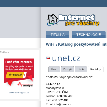
připojení k internetu
TITULKA
TECHNOLOGIE
WiFi
\ Katalog poskytovatelů int
Reklama:
unet.cz
Úvod
Pokrytí
Ceník
Kontakty
Kontaktní údaje společnosti unet.cz:
COMA s.r.o.
Masarykova 8
572 01 POLIČKA
www.eurosignal.cz
Telefon: 468 002 400
Fax: 468 002 401
Email:info@unet.cz