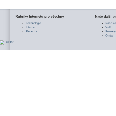
Rubriky Internetu pro všechny
Naše další pr
Technologie
Naše ko
Internet
VoIP
Recenze
Projekty
O nás