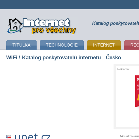
Katalog poskytovatel
připojení k internetu
TITULKA
TECHNOLOGIE
INTERNET
RE
WiFi
\ Katalog poskytovatelů internetu - Česko
Reklama:
unet.cz
Aktualizován