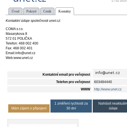
17.02.2015
Úvod
Pokrytí
Ceník
Kontakty
Kontaktní údaje společnosti unet.cz:
COMA s.r.o.
Masarykova 8
572 01 POLIČKA
Telefon: 468 002 400
Fax: 468 002 401
Email:info@unet.cz
Web:www.unet.cz
Kontaktní email pro veřejnost
Telefon pro veřejnost
603484440
WWW
http://www.unet.cz
1 změření rychlosti za
Nahlásit neaktuáln
Mám zájem o připojení
30 dní
údaje