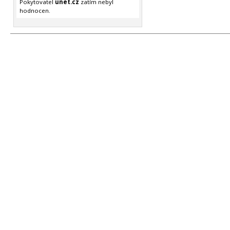
Pokytovatel
unet.cz
zatím nebyl
hodnocen.