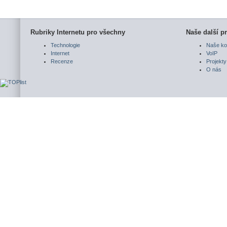
Rubriky Internetu pro všechny
Naše další pr
Technologie
Naše ko
Internet
VoIP
Recenze
Projekty
O nás