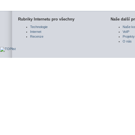
Rubriky Internetu pro všechny
Naše další pr
Technologie
Naše ko
Internet
VoIP
Recenze
Projekty
O nás