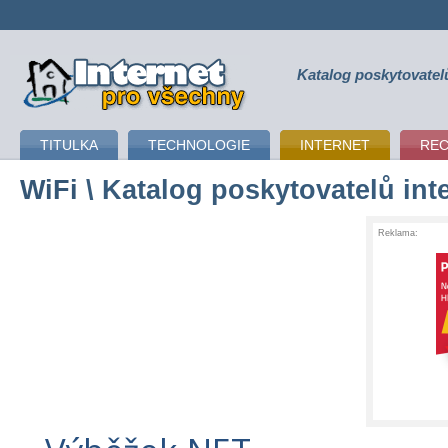
Katalog poskytovatel
připojení k internetu
TITULKA
TECHNOLOGIE
INTERNET
RE
WiFi
\ Katalog poskytovatelů int
Reklama: