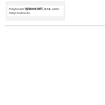
Pokytovatel
Výběžek.NET, s.r.o.
zatím
nebyl hodnocen.