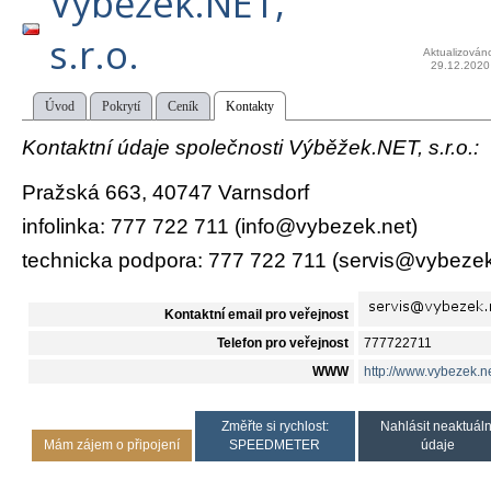
Výběžek.NET,
s.r.o.
Aktualizován
29.12.2020
Úvod
Pokrytí
Ceník
Kontakty
Kontaktní údaje společnosti Výběžek.NET, s.r.o.:
Pražská 663, 40747 Varnsdorf
infolinka: 777 722 711 (info@vybezek.net)
technicka podpora: 777 722 711 (servis@vybezek
Kontaktní email pro veřejnost
Telefon pro veřejnost
777722711
WWW
http://www.vybezek.ne
Změřte si rychlost:
Nahlásit neaktuáln
Mám zájem o připojení
SPEEDMETER
údaje