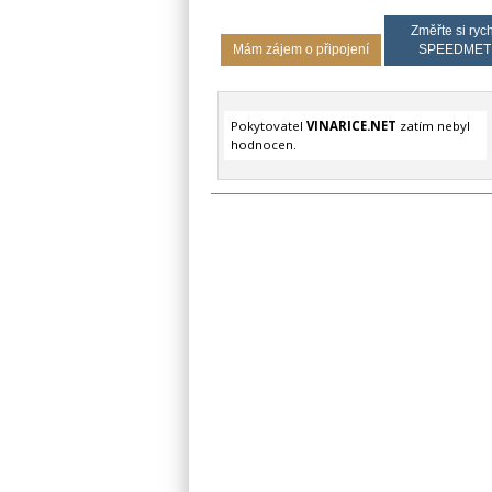
Změřte si rych
Mám zájem o připojení
SPEEDMET
Pokytovatel
VINARICE.NET
zatím nebyl
hodnocen.