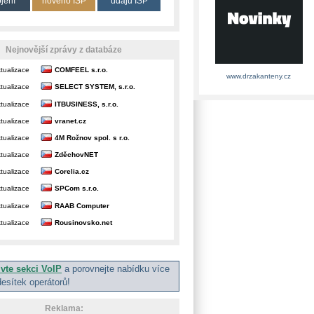
ojení
nového ISP
údajů ISP
Nejnovější zprávy z databáze
tualizace
COMFEEL s.r.o.
www.drzakanteny.cz
tualizace
SELECT SYSTEM, s.r.o.
tualizace
ITBUSINESS, s.r.o.
tualizace
vranet.cz
tualizace
4M Rožnov spol. s r.o.
tualizace
ZděchovNET
tualizace
Corelia.cz
tualizace
SPCom s.r.o.
tualizace
RAAB Computer
tualizace
Rousinovsko.net
ivte sekci VoIP
a porovnejte nabídku více
desítek operátorů!
Reklama: