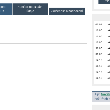
přip
lost:
Nahlásit neaktuální
ER
údaje
Zkušenosti a hodnocení
06.01
ak
16.06
ak
16.06
ak
16.06
ak
31.05
ak
31.05
ak
14.12
ak
14.12
ak
14.12
ak
14.12
ak
Tip:
Navšt
než třech 