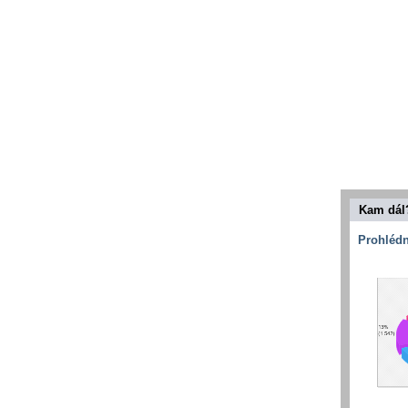
Kam dál
Prohlédn