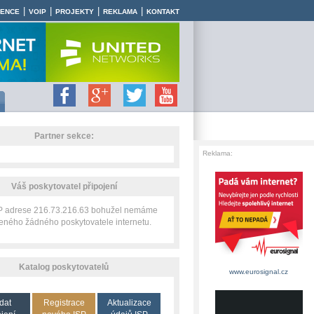
|
|
|
|
RENCE
VOIP
PROJEKTY
REKLAMA
KONTAKT
Partner sekce:
Reklama:
Váš poskytovatel připojení
IP adrese 216.73.216.63 bohužel nemáme
zeného žádného poskytovatele internetu.
Katalog poskytovatelů
www.eurosignal.cz
dat
Registrace
Aktualizace