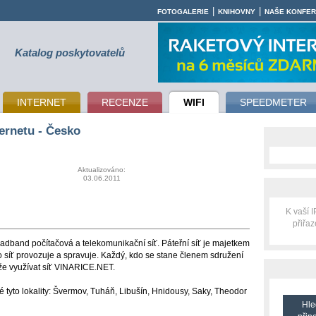
|
|
FOTOGALERIE
KNIHOVNY
NAŠE KONFE
Katalog poskytovatelů
INTERNET
RECENZE
WIFI
SPEEDMETER
ernetu - Česko
Aktualizováno:
03.06.2011
K vaší 
přiřa
dband počítačová a telekomunikační síť. Páteřní síť je majetkem
síť provozuje a spravuje. Každý, kdo se stane členem sdružení
ůže využívat síť VINARICE.NET.
tyto lokality: Švermov, Tuháň, Libušín, Hnidousy, Saky, Theodor
Hle