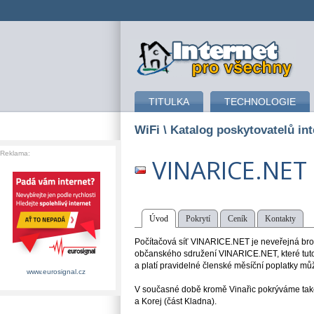
připojení k internetu
TITULKA
TECHNOLOGIE
WiFi
\ Katalog poskytovatelů int
Reklama:
VINARICE.NET
Úvod
Pokrytí
Ceník
Kontakty
Počítačová síť VINARICE.NET je neveřejná broa
občanského sdružení VINARICE.NET, které tuto 
a platí pravidelné členské měsíční poplatky m
www.eurosignal.cz
V současné době kromě Vinařic pokrýváme také 
a Korej (část Kladna).