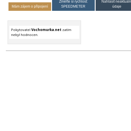
Změřte si rychlost:
Nahlásit neaktuáln
Mám zájem o připojení
SPEEDMETER
údaje
Pokytovatel
Vochomurka.net
zatím
nebyl hodnocen.