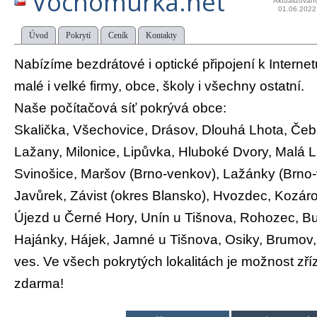
Vochomurka.net
Aktualizován
01.06.2022
Úvod
Pokrytí
Ceník
Kontakty
Nabízíme bezdrátové i optické připojení k Interne
malé i velké firmy, obce, školy i všechny ostatní.
Naše počítačová síť pokrývá obce:
Skalička, Všechovice, Drásov, Dlouhá Lhota, Čeb
Lažany, Milonice, Lipůvka, Hluboké Dvory, Malá L
Svinošice, Maršov (Brno-venkov), Lažánky (Brno-
Javůrek, Závist (okres Blansko), Hvozdec, Kozáro
Újezd u Černé Hory, Unín u Tišnova, Rohozec, Bu
Hajánky, Hájek, Jamné u Tišnova, Osiky, Brumov,
ves. Ve všech pokrytých lokalitách je možnost zříz
zdarma!