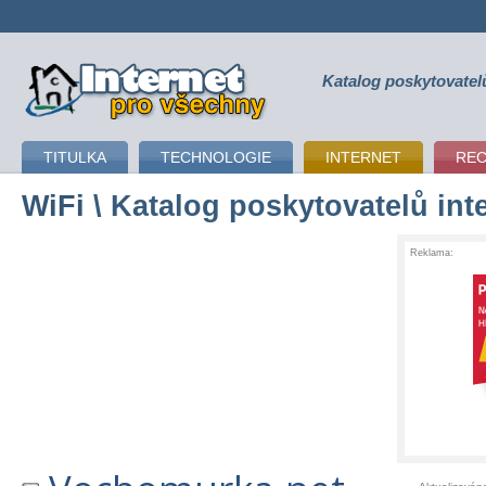
Katalog poskytovatel
připojení k internetu
TITULKA
TECHNOLOGIE
INTERNET
RE
WiFi
\ Katalog poskytovatelů int
Reklama: