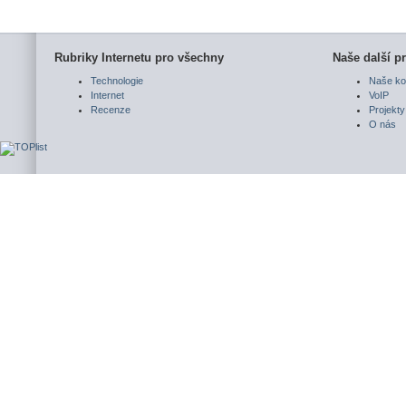
Rubriky Internetu pro všechny
Naše další pr
Technologie
Naše ko
Internet
VoIP
Recenze
Projekty
O nás