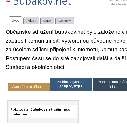
Bubakov.net
Aktualizován
23.08.2021
Úvod
Pokrytí
Ceník
Kontakty
Občanské sdružení bubakov.net bylo založeno v ř
zastřešit komunitní síť, vytvořenou původně někol
za účelem sdílení připojení k internetu, komunikaci
Postupem času se do sítě zapojovali další a dal
Strašecí a okolních obcí.
Změřte si rychlost:
Nahlásit neaktuáln
Mám zájem o připojení
SPEEDMETER
údaje
Pokytovatel
Bubakov.net
zatím nebyl
hodnocen.