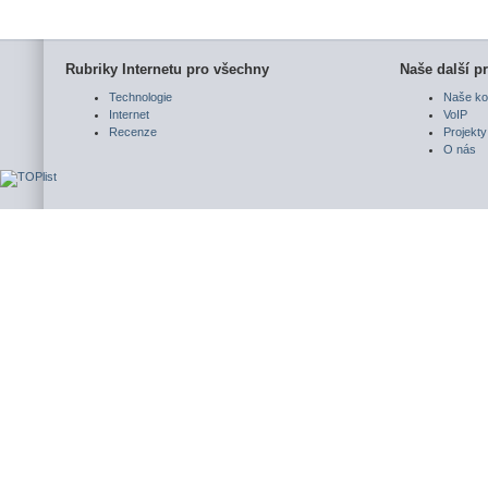
Rubriky Internetu pro všechny
Naše další pr
Technologie
Naše ko
Internet
VoIP
Recenze
Projekty
O nás