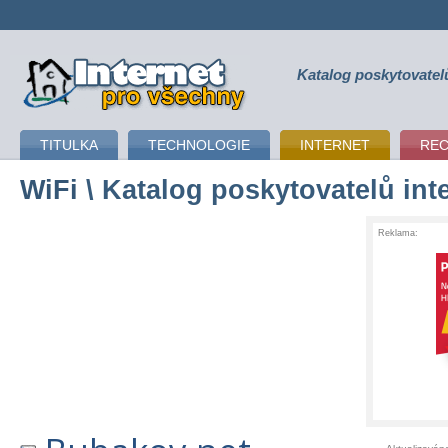
Katalog poskytovatel
připojení k internetu
TITULKA
TECHNOLOGIE
INTERNET
RE
WiFi
\ Katalog poskytovatelů int
Reklama: