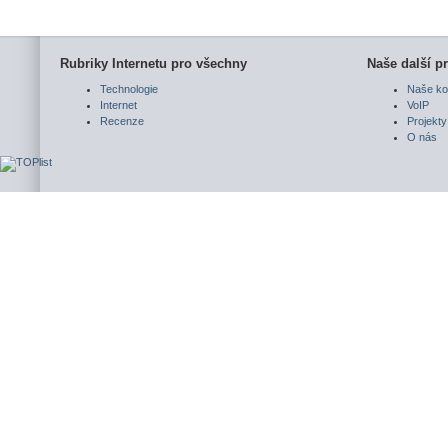
Rubriky Internetu pro všechny
Naše další pr
Technologie
Naše ko
Internet
VoIP
Recenze
Projekty
O nás