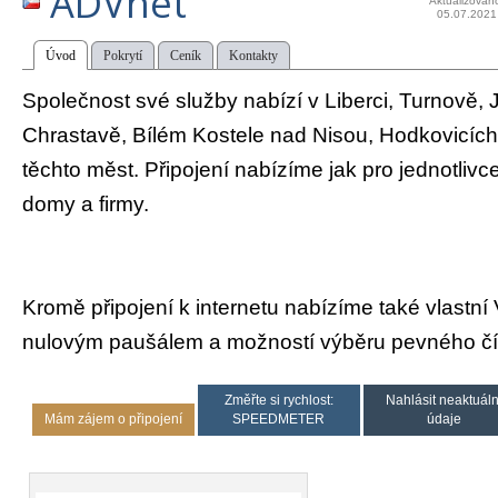
ADVnet
Aktualizován
05.07.2021
Úvod
Pokrytí
Ceník
Kontakty
Společnost své služby nabízí v Liberci, Turnově, 
Chrastavě, Bílém Kostele nad Nisou, Hodkovicích 
těchto měst. Připojení nabízíme jak pro jednotlivce
domy a firmy.
Kromě připojení k internetu nabízíme také vlastní V
nulovým paušálem a možností výběru pevného čí
Změřte si rychlost:
Nahlásit neaktuáln
Mám zájem o připojení
SPEEDMETER
údaje