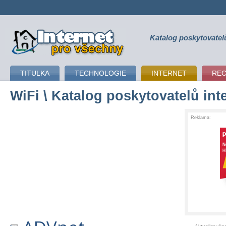
Katalog poskytovatel
připojení k internetu
TITULKA
TECHNOLOGIE
INTERNET
RE
WiFi
\ Katalog poskytovatelů int
Reklama: