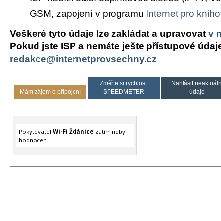
GSM, zapojení v programu
Internet pro knih
Veškeré tyto údaje lze zakládat a upravovat
v 
Pokud jste ISP a nemáte ješte přístupové údaj
redakce@internetprovsechny.cz
Změřte si rychlost:
Nahlásit neaktuáln
Mám zájem o připojení
SPEEDMETER
údaje
Pokytovatel
Wi-Fi Ždánice
zatím nebyl
hodnocen.