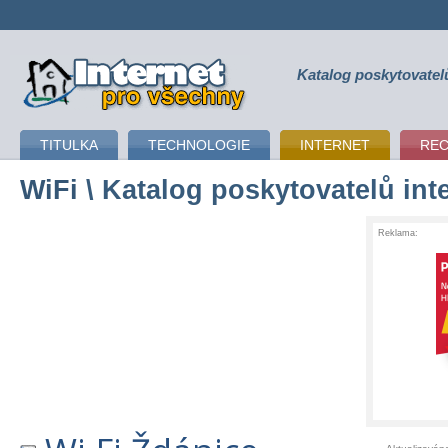
Katalog poskytovatel
připojení k internetu
TITULKA
TECHNOLOGIE
INTERNET
RE
WiFi
\ Katalog poskytovatelů int
Reklama: