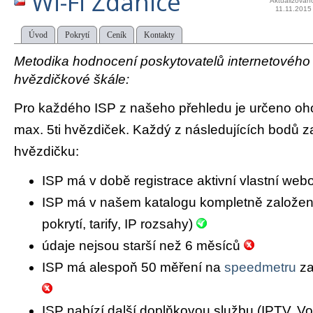
Wi-Fi Ždánice
Aktualizován
11.11.2015
Úvod
Pokrytí
Ceník
Kontakty
Metodika hodnocení poskytovatelů internetového př
hvězdičkové škále:
Pro každého ISP z našeho přehledu je určeno oh
max. 5ti hvězdiček. Každý z následujících bodů za
hvězdičku:
ISP má v době registrace aktivní vlastní we
ISP má v našem katalogu kompletně založený 
pokrytí, tarify, IP rozsahy)
údaje nejsou starší než 6 měsíců
ISP má alespoň 50 měření na
speedmetru
za
ISP nabízí další doplňkovou službu (IPTV, Vo