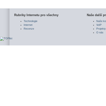
Rubriky Internetu pro všechny
Naše další pr
Technologie
Naše ko
Internet
VoIP
Recenze
Projekty
O nás