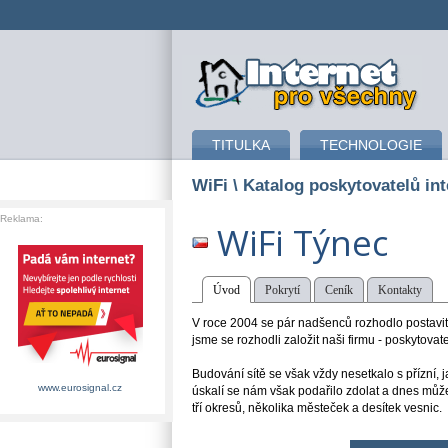
připojení k internetu
TITULKA
TECHNOLOGIE
WiFi
\ Katalog poskytovatelů int
Reklama:
WiFi Týnec
Úvod
Pokrytí
Ceník
Kontakty
V roce 2004 se pár nadšenců rozhodlo postavit s
jsme se rozhodli založit naši firmu - poskytovat
Budování sítě se však vždy nesetkalo s přízní,
www.eurosignal.cz
úskalí se nám však podařilo zdolat a dnes může
tří okresů, několika městeček a desítek vesnic.