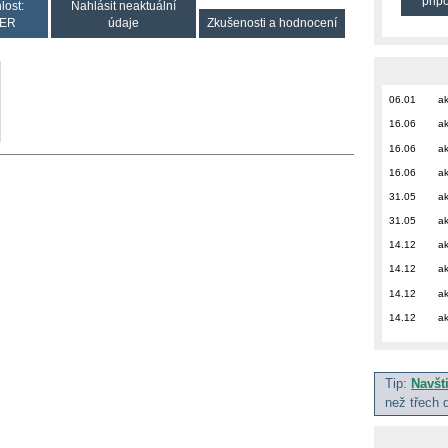
přip
lost:
Nahlásit neaktuální
ER
údaje
Zkušenosti a hodnocení
06.01
ak
16.06
ak
16.06
ak
16.06
ak
31.05
ak
31.05
ak
14.12
ak
14.12
ak
14.12
ak
14.12
ak
Tip:
Navšt
než třech 