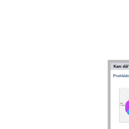
Kam dál
Prohlédn