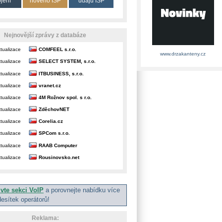
ojení
nového ISP
údajů ISP
Nejnovější zprávy z databáze
tualizace
COMFEEL s.r.o.
www.drzakanteny.cz
tualizace
SELECT SYSTEM, s.r.o.
tualizace
ITBUSINESS, s.r.o.
tualizace
vranet.cz
tualizace
4M Rožnov spol. s r.o.
tualizace
ZděchovNET
tualizace
Corelia.cz
tualizace
SPCom s.r.o.
tualizace
RAAB Computer
tualizace
Rousinovsko.net
ivte sekci VoIP
a porovnejte nabídku více
desítek operátorů!
Reklama: