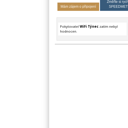
Změřte si rych
Mám zájem o připojení
SPEEDMET
Pokytovatel
WiFi Týnec
zatím nebyl
hodnocen.