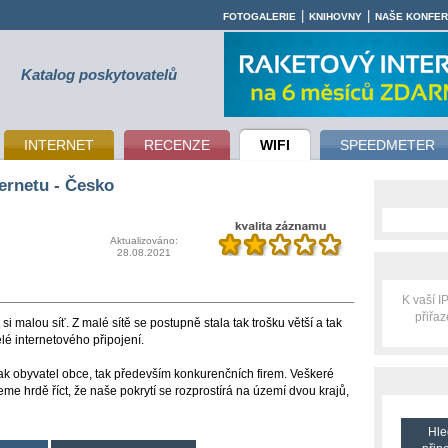
|
|
FOTOGALERIE
KNIHOVNY
NAŠE KONFE
Katalog poskytovatelů
INTERNET
RECENZE
WIFI
SPEEDMETER
ernetu - Česko
Aktualizováno:
28.08.2021
K vaší 
přiřa
i malou síť. Z malé sítě se postupně stala tak trošku větší a tak
elé internetového připojení.
 jak obyvatel obce, tak především konkurenčních firem. Veškeré
me hrdě říct, že naše pokrytí se rozprostírá na území dvou krajů,
Hle