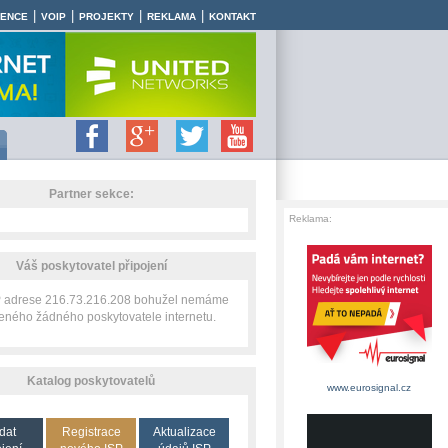
|
|
|
|
RENCE
VOIP
PROJEKTY
REKLAMA
KONTAKT
Partner sekce:
Reklama:
Váš poskytovatel připojení
IP adrese 216.73.216.208 bohužel nemáme
zeného žádného poskytovatele internetu.
Katalog poskytovatelů
www.eurosignal.cz
dat
Registrace
Aktualizace