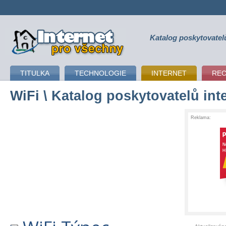
Katalog poskytovatel
připojení k internetu
TITULKA
TECHNOLOGIE
INTERNET
RE
WiFi
\ Katalog poskytovatelů int
Reklama: