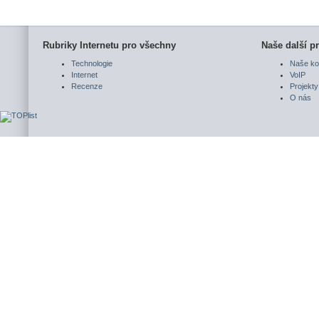
Rubriky Internetu pro všechny
Naše další pr
Technologie
Naše ko
Internet
VoIP
Recenze
Projekty
O nás