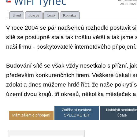
WiFi Týnec
Aktualizován
28.08.2021
Úvod
Pokrytí
Ceník
Kontakty
V roce 2004 se pár nadšenců rozhodlo postavit si
sítě se postupně stala tak trošku větší a tak jsme s
naši firmu - poskytovatelé internetového připojení.
Budování sítě se však vždy nesetkalo s přízní, ja
především konkurenčních firem. Veškeré úskalí s
zdolat a dnes můžeme hrdě říct, že naše pokrytí s
území dvou krajů, tří okresů, několika městeček a
Změřte si rychlost:
Nahlásit neaktuáln
Mám zájem o připojení
SPEEDMETER
údaje