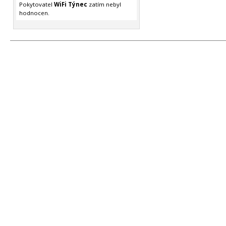
Pokytovatel
WiFi Týnec
zatím nebyl
hodnocen.