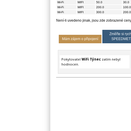
Wi-Fi
WIFI
50.0
30.0
Wi-Fi
WIFI
200.0
100.0
Wi-Fi
WIFI
300.0
200.0
Není-li uvedeno jinak, jsou zde zobrazené ce
Změřte si rych
Mám zájem o připojení
SPEEDMET
Pokytovatel
WiFi Týnec
zatím nebyl
hodnocen.