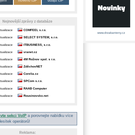
ojení
nového ISP
údajů ISP
Nejnovější zprávy z databáze
tualizace
COMFEEL s.r.o.
www.drzakanteny.cz
tualizace
SELECT SYSTEM, s.r.o.
tualizace
ITBUSINESS, s.r.o.
tualizace
vranet.cz
tualizace
4M Rožnov spol. s r.o.
tualizace
ZděchovNET
tualizace
Corelia.cz
tualizace
SPCom s.r.o.
tualizace
RAAB Computer
tualizace
Rousinovsko.net
ivte sekci VoIP
a porovnejte nabídku více
desítek operátorů!
Reklama: