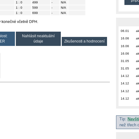
přip
1 : 0
499
-
N/A
1 : 0
599
-
N/A
1 : 0
699
-
N/A
ny konečné včetně DPH.
06.01
ak
lost:
Nahlásit neaktuální
16.06
ak
ER
údaje
Zkušenosti a hodnocení
16.06
ak
16.06
ak
31.05
ak
31.05
ak
14.12
ak
14.12
ak
14.12
ak
14.12
ak
Tip:
Navšt
než třech 