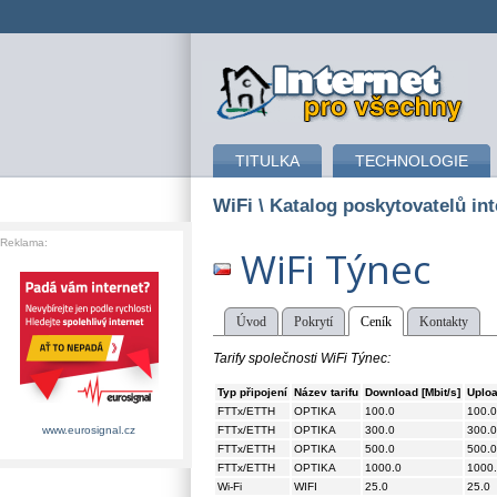
připojení k internetu
TITULKA
TECHNOLOGIE
WiFi
\ Katalog poskytovatelů int
Reklama:
WiFi Týnec
Úvod
Pokrytí
Ceník
Kontakty
Tarify společnosti WiFi Týnec:
Typ připojení
Název tarifu
Download [Mbit/s]
Uploa
FTTx/ETTH
OPTIKA
100.0
100.0
FTTx/ETTH
OPTIKA
300.0
300.0
www.eurosignal.cz
FTTx/ETTH
OPTIKA
500.0
500.0
FTTx/ETTH
OPTIKA
1000.0
1000
Wi-Fi
WIFI
25.0
25.0