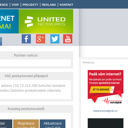
|
|
|
|
RENCE
VOIP
PROJEKTY
REKLAMA
KONTAKT
Partner sekce:
Reklama:
Váš poskytovatel připojení
IP adrese 216.73.216.206 bohužel nemáme
zeného žádného poskytovatele internetu.
Katalog poskytovatelů
www.eurosignal.cz
dat
Registrace
Aktualizace