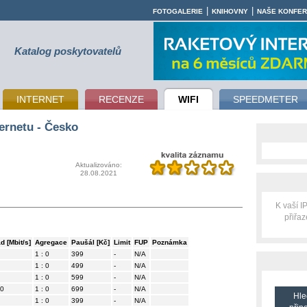
|
|
FOTOGALERIE
KNIHOVNY
NAŠE KONFE
Katalog poskytovatelů
INTERNET
RECENZE
WIFI
SPEEDMETER
ernetu - Česko
Aktualizováno:
28.08.2021
K vaší 
přiřa
d [Mbit/s]
Agregace
Paušál [Kč]
Limit
FUP
Poznámka
1 : 0
399
-
N/A
1 : 0
499
-
N/A
1 : 0
599
-
N/A
.0
1 : 0
699
-
N/A
Hle
1 : 0
399
-
N/A