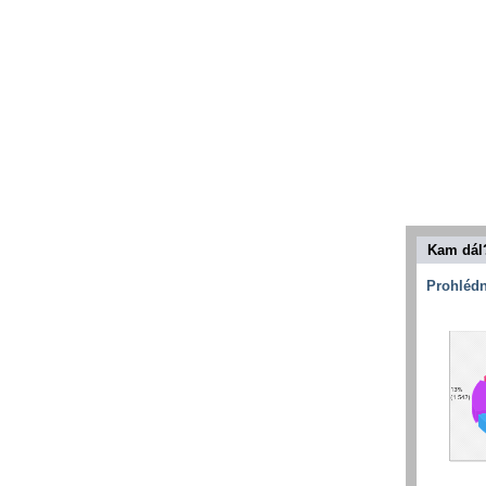
Kam dál
Prohlédn