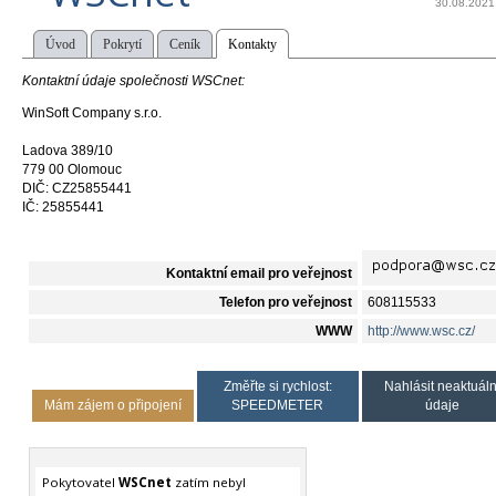
30.08.2021
Úvod
Pokrytí
Ceník
Kontakty
Kontaktní údaje společnosti WSCnet:
WinSoft Company s.r.o.
Ladova 389/10
779 00 Olomouc
DIČ: CZ25855441
IČ: 25855441
Kontaktní email pro veřejnost
Telefon pro veřejnost
608115533
WWW
http://www.wsc.cz/
Změřte si rychlost:
Nahlásit neaktuáln
Mám zájem o připojení
SPEEDMETER
údaje
Pokytovatel
WSCnet
zatím nebyl