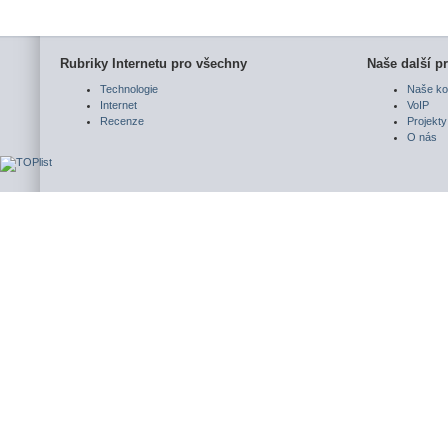
Rubriky Internetu pro všechny
Naše další pr
Technologie
Naše ko
Internet
VoIP
Recenze
Projekty
O nás