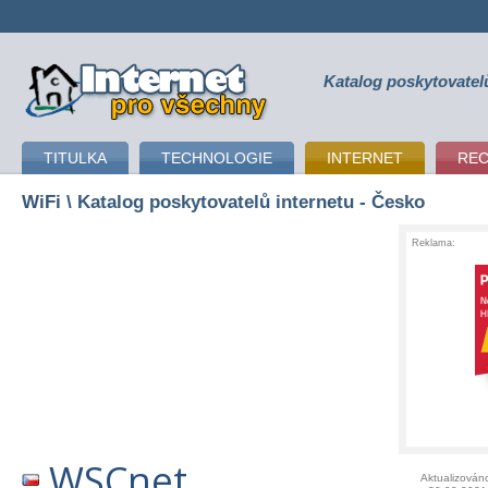
Katalog poskytovatel
připojení k internetu
TITULKA
TECHNOLOGIE
INTERNET
RE
WiFi
\ Katalog poskytovatelů internetu - Česko
Reklama:
WSCnet
Aktualizován