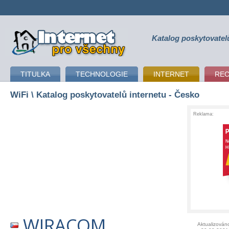
Katalog poskytovatel
připojení k internetu
TITULKA
TECHNOLOGIE
INTERNET
RE
WiFi
\ Katalog poskytovatelů internetu - Česko
Reklama:
WIRACOM
Aktualizován