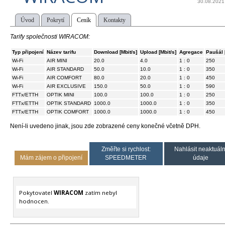
30.08.2021
Úvod
Pokrytí
Ceník
Kontakty
Tarify společnosti WIRACOM:
Typ připojení
Název tarifu
Download [Mbit/s]
Upload [Mbit/s]
Agregace
Paušál 
Wi-Fi
AIR MINI
20.0
4.0
1 : 0
250
Wi-Fi
AIR STANDARD
50.0
10.0
1 : 0
350
Wi-Fi
AIR COMFORT
80.0
20.0
1 : 0
450
Wi-Fi
AIR EXCLUSIVE
150.0
50.0
1 : 0
590
FTTx/ETTH
OPTIK MINI
100.0
100.0
1 : 0
250
FTTx/ETTH
OPTIK STANDARD
1000.0
1000.0
1 : 0
350
FTTx/ETTH
OPTIK COMFORT
1000.0
1000.0
1 : 0
450
Není-li uvedeno jinak, jsou zde zobrazené ceny konečné včetně DPH.
Změřte si rychlost:
Nahlásit neaktuáln
Mám zájem o připojení
SPEEDMETER
údaje
Pokytovatel
WIRACOM
zatím nebyl
hodnocen.