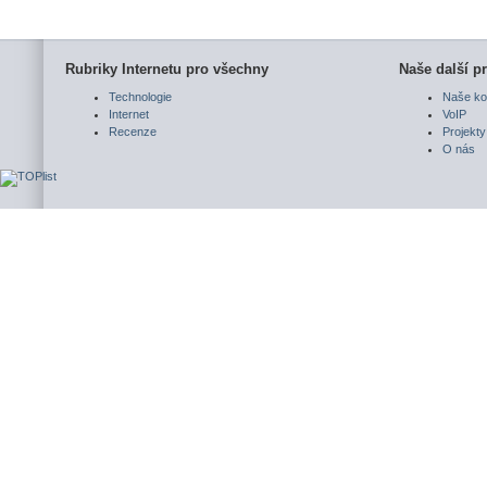
Rubriky Internetu pro všechny
Naše další pr
Technologie
Naše ko
Internet
VoIP
Recenze
Projekty
O nás