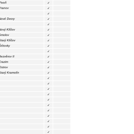
Pivoň
✓
Vranov
✓
✓
Nové Dvory
✓
✓
Nový Klíčov
✓
Smolov
✓
Starý Klíčov
✓
Štítovky
✓
✓
Bezvěrov II
✓
Erazim
✓
Ostrov
✓
Starý Kramolín
✓
✓
✓
✓
✓
✓
✓
✓
✓
✓
✓
✓