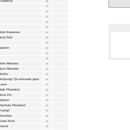
U Baldova
✓
✓
✓
✓
✓
✓
Dolní Kamenice
✓
Nový Dvůr
✓
✓
Načetín
✓
✓
✓
Dolní Metelsko
✓
Horní Metelsko
✓
Horšov
✓
Horšovský Týn-historické jádro
✓
Lazce
✓
Malé Předměstí
✓
Nová Ves
✓
Oplotec
✓
Plzeňské Předměstí
✓
Podhájí
✓
Semošice
✓
Svatá Anna
✓
Svinná
✓