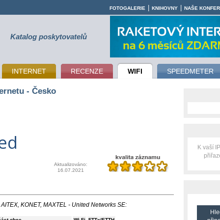
|
|
FOTOGALERIE
KNIHOVNY
NAŠE KONFE
Katalog poskytovatelů
INTERNET
RECENZE
WIFI
SPEEDMETER
ernetu - Česko
ted
K vaší 
přiřa
Aktualizováno:
16.07.2021
sti AITEX, KONET, MAXTEL - United Networks SE:
Hle
část obce
Wi-Fi
FTTx/ETTH