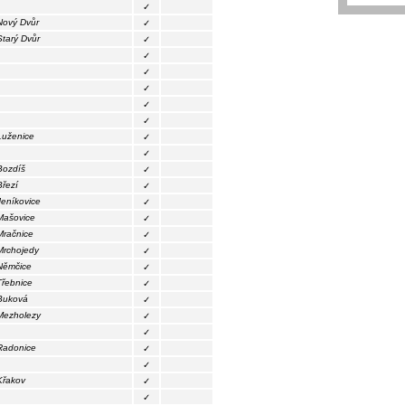
✓
Nový Dvůr
✓
Starý Dvůr
✓
✓
✓
✓
✓
✓
Luženice
✓
✓
Bozdíš
✓
Březí
✓
Jeníkovice
✓
Mašovice
✓
Mračnice
✓
Mrchojedy
✓
Němčice
✓
Třebnice
✓
Buková
✓
Mezholezy
✓
✓
Radonice
✓
✓
Křakov
✓
✓