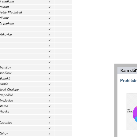
U stadionu
✓
Valdorf
✓
Velké Předměstí
✓
Věvrov
✓
Za parkem
✓
✓
Mírkovice
✓
✓
✓
✓
✓
✓
Branišov
✓
Kam dál
Dobříkov
✓
Hluboká
✓
Prohlédn
Modlín
✓
Nové Chalupy
✓
Prapořiště
✓
Smržovice
✓
Starec
✓
Vítovky
✓
✓
Capartice
✓
✓
Zichov
✓