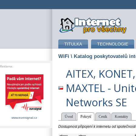
připojení k internetu
TITULKA
TECHNOLOGIE
WiFi
\ Katalog poskytovatelů int
Reklama:
AITEX, KONET,
MAXTEL - Uni
Networks SE
Úvod
Pokrytí
Ceník
Kontakty
www.eurosignal.cz
Dostupnost připojení k internetu od společno
okres
obec