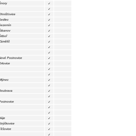
Šnory
✓
✓
Ohnišťovice
✓
Sedlec
✓
Sezemín
✓
Šibanov
✓
Šitboř
✓
Zámělíč
✓
✓
✓
Nové Pocinovice
✓
Orlovice
✓
✓
✓
Mlýnec
✓
✓
Doubrava
✓
✓
Pocinovice
✓
✓
✓
Háje
✓
Strýčkovice
✓
Těšovice
✓
✓