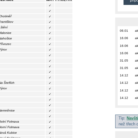
přip
✓
✓
Chotiměř
✓
Františkov
✓
Lštění
✓
06.01
ak
Malonice
✓
16.06
ak
Nahošice
✓
Přívozec
✓
16.06
ak
Výrov
✓
16.06
ak
✓
31.05
ak
✓
✓
31.05
ak
✓
14.12
ak
✓
Na Šteflích
14.12
ak
✓
Výrov
✓
14.12
ak
✓
14.12
ak
✓
✓
Nemněnice
✓
✓
Tip:
Navšt
Dolní Folmava
✓
než třech 
Horní Folmava
✓
Nová Kubice
✓