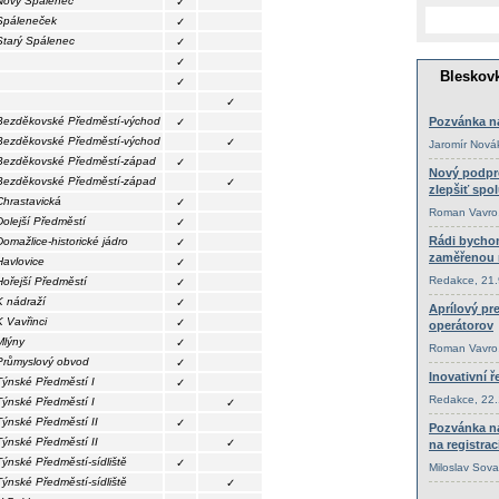
Nový Spálenec
✓
Spáleneček
✓
Starý Spálenec
✓
✓
✓
✓
Bezděkovské Předměstí-východ
✓
Bezděkovské Předměstí-východ
✓
Bezděkovské Předměstí-západ
✓
Bezděkovské Předměstí-západ
✓
Chrastavická
✓
Dolejší Předměstí
✓
Domažlice-historické jádro
✓
Havlovice
✓
Hořejší Předměstí
✓
K nádraží
✓
K Vavřinci
✓
Mlýny
✓
Průmyslový obvod
✓
Týnské Předměstí I
✓
Týnské Předměstí I
✓
Týnské Předměstí II
✓
Týnské Předměstí II
✓
Týnské Předměstí-sídliště
✓
Týnské Předměstí-sídliště
✓