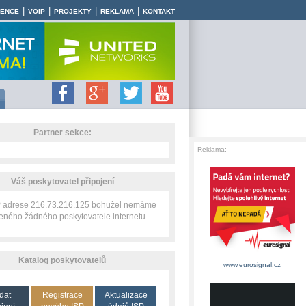
|
|
|
|
RENCE
VOIP
PROJEKTY
REKLAMA
KONTAKT
Partner sekce:
Reklama:
Váš poskytovatel připojení
IP adrese 216.73.216.125 bohužel nemáme
zeného žádného poskytovatele internetu.
Katalog poskytovatelů
www.eurosignal.cz
dat
Registrace
Aktualizace