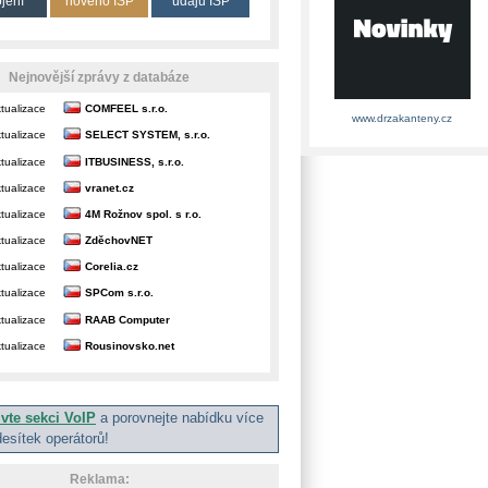
ojení
nového ISP
údajů ISP
Nejnovější zprávy z databáze
tualizace
COMFEEL s.r.o.
www.drzakanteny.cz
tualizace
SELECT SYSTEM, s.r.o.
tualizace
ITBUSINESS, s.r.o.
tualizace
vranet.cz
tualizace
4M Rožnov spol. s r.o.
tualizace
ZděchovNET
tualizace
Corelia.cz
tualizace
SPCom s.r.o.
tualizace
RAAB Computer
tualizace
Rousinovsko.net
ivte sekci VoIP
a porovnejte nabídku více
desítek operátorů!
Reklama: