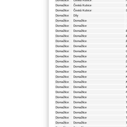
Domažlice
Česká Kubice
Domažlice
Česká Kubice
Domažlice
Česká Kubice
Domažlice
Díly
Domažlice
Domažlice
Domažlice
Domažlice
Domažlice
Domažlice
Domažlice
Domažlice
Domažlice
Domažlice
Domažlice
Domažlice
Domažlice
Domažlice
Domažlice
Domažlice
Domažlice
Domažlice
Domažlice
Domažlice
Domažlice
Domažlice
Domažlice
Domažlice
Domažlice
Domažlice
Domažlice
Domažlice
Domažlice
Domažlice
Domažlice
Domažlice
Domažlice
Domažlice
Domažlice
Domažlice
Domažlice
Domažlice
Domažlice
Domažlice
Domažlice
Domažlice