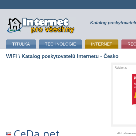
Katalog poskytovatel
připojení k internetu
TITULKA
TECHNOLOGIE
INTERNET
RE
WiFi
\ Katalog poskytovatelů internetu - Česko
Reklama:
CeDa.net
Aktualizován