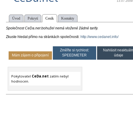
13.07.2009
Úvod
Pokrytí
Ceník
Kontakty
Společnost CeDa.net bohužel nemá vložené žádné tarify.
Zkuste hledat přímo na stránkách společnosti:
http://www.cedanet.info/
Změřte si rychlost:
Nahlásit neaktuáln
Mám zájem o připojení
SPEEDMETER
údaje
Pokytovatel
CeDa.net
zatím nebyl
hodnocen.