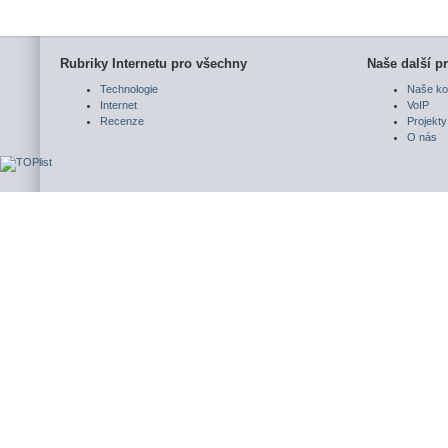
Rubriky Internetu pro všechny
Naše další pr
Technologie
Naše ko
Internet
VoIP
Recenze
Projekty
O nás