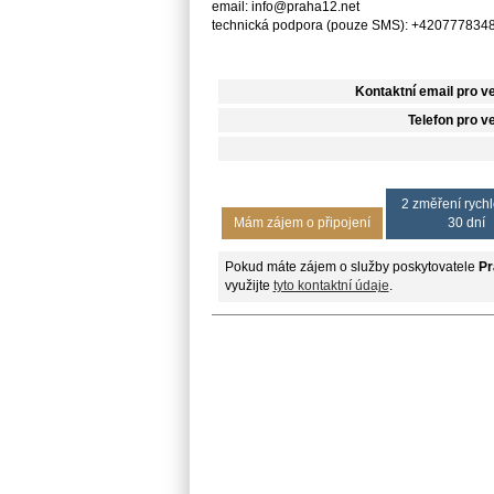
email: info@praha12.net
technická podpora (pouze SMS): +420777834
Kontaktní email pro v
Telefon pro v
2 změření rychl
Mám zájem o připojení
30 dní
Pokud máte zájem o služby poskytovatele
Pr
využijte
tyto kontaktní údaje
.