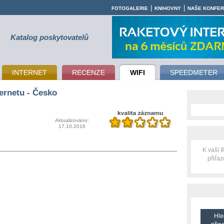
|
|
FOTOGALERIE
KNIHOVNY
NAŠE KONFE
Katalog poskytovatelů
INTERNET
RECENZE
WIFI
SPEEDMETER
ernetu - Česko
Aktualizováno:
17.10.2016
K vaší 
přiřa
Hle