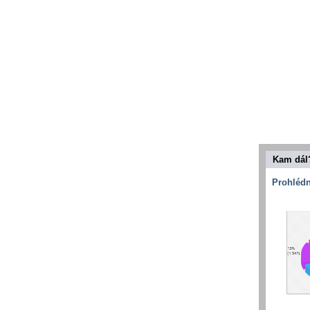
Kam dál
Prohlédn