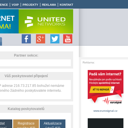
|
|
|
|
RENCE
VOIP
PROJEKTY
REKLAMA
KONTAKT
Partner sekce:
Reklama:
Váš poskytovatel připojení
IP adrese 216.73.217.85 bohužel nemáme
zeného žádného poskytovatele internetu.
Katalog poskytovatelů
www.eurosignal.cz
dat
Registrace
Aktualizace