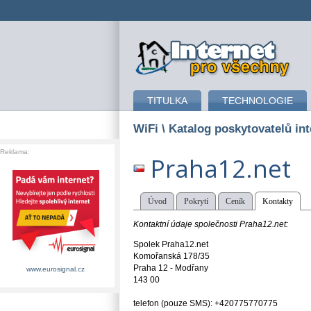
připojení k internetu
TITULKA
TECHNOLOGIE
WiFi
\ Katalog poskytovatelů int
Reklama:
Praha12.net
Úvod
Pokrytí
Ceník
Kontakty
Kontaktní údaje společnosti Praha12.net:
Spolek Praha12.net
Komořanská 178/35
Praha 12 - Modřany
www.eurosignal.cz
143 00
telefon (pouze SMS): +420775770775