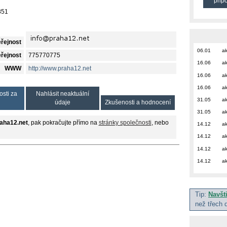
přip
851
eřejnost
06.01
ak
eřejnost
775770775
16.06
ak
WWW
http://www.praha12.net
16.06
ak
16.06
ak
osti za
Nahlásit neaktuální
31.05
ak
údaje
Zkušenosti a hodnocení
31.05
ak
aha12.net
, pak pokračujte přímo na
stránky společnosti
, nebo
14.12
ak
14.12
ak
14.12
ak
14.12
ak
Tip:
Navšt
než třech 