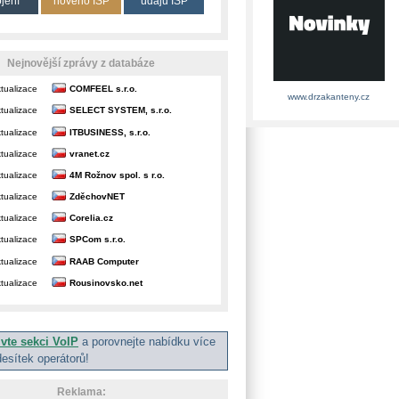
ojení
nového ISP
údajů ISP
Nejnovější zprávy z databáze
tualizace
COMFEEL s.r.o.
www.drzakanteny.cz
tualizace
SELECT SYSTEM, s.r.o.
tualizace
ITBUSINESS, s.r.o.
tualizace
vranet.cz
tualizace
4M Rožnov spol. s r.o.
tualizace
ZděchovNET
tualizace
Corelia.cz
tualizace
SPCom s.r.o.
tualizace
RAAB Computer
tualizace
Rousinovsko.net
ivte sekci VoIP
a porovnejte nabídku více
desítek operátorů!
Reklama: