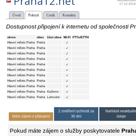
Praha12.net
Aktualizován
17.10.2016
Úvod
Pokrytí
Ceník
Kontakty
Dostupnost připojení k internetu od společnosti P
okres
obec
část obce
Wi-Fi
FTTx/ETTH
Hlavní město Praha
Praha
✓
Hlavní město Praha
Praha
✓
Hlavní město Praha
Praha
✓
Hlavní město Praha
Praha
✓
Hlavní město Praha
Praha
✓
Hlavní město Praha
Praha
✓
Hlavní město Praha
Praha
✓
Hlavní město Praha
Praha
✓
Hlavní město Praha
Praha
✓
Hlavní město Praha
Praha
Kačerov
✓
Hlavní město Praha
Praha
Lahovice
✓
2 změření rychlosti za
Nahlásit neaktuáln
Mám zájem o připojení
30 dní
údaje
Pokud máte zájem o služby poskytovatele
Prah