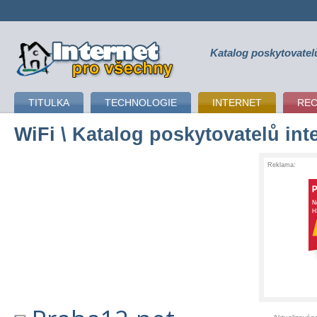
Katalog poskytovatel
připojení k internetu
TITULKA
TECHNOLOGIE
INTERNET
RE
WiFi
\ Katalog poskytovatelů int
Reklama: