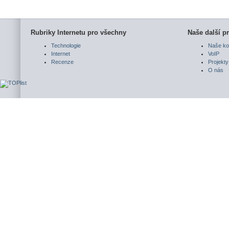
Rubriky Internetu pro všechny
Naše další pr
Technologie
Naše ko
Internet
VoIP
Recenze
Projekty
O nás