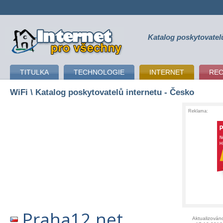
Katalog poskytovatel
připojení k internetu
TITULKA
TECHNOLOGIE
INTERNET
RE
WiFi
\ Katalog poskytovatelů internetu - Česko
Reklama:
Praha12.net
Aktualizován