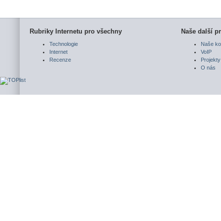
Rubriky Internetu pro všechny
Naše další pr
Technologie
Naše ko
Internet
VoIP
Recenze
Projekty
O nás