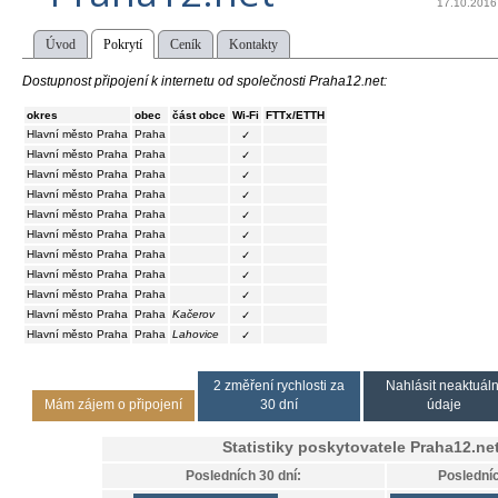
17.10.2016
Úvod
Pokrytí
Ceník
Kontakty
Dostupnost připojení k internetu od společnosti Praha12.net:
okres
obec
část obce
Wi-Fi
FTTx/ETTH
Hlavní město Praha
Praha
✓
Hlavní město Praha
Praha
✓
Hlavní město Praha
Praha
✓
Hlavní město Praha
Praha
✓
Hlavní město Praha
Praha
✓
Hlavní město Praha
Praha
✓
Hlavní město Praha
Praha
✓
Hlavní město Praha
Praha
✓
Hlavní město Praha
Praha
✓
Hlavní město Praha
Praha
Kačerov
✓
Hlavní město Praha
Praha
Lahovice
✓
2 změření rychlosti za
Nahlásit neaktuáln
Mám zájem o připojení
30 dní
údaje
Statistiky poskytovatele
Praha12.ne
Posledních 30 dní:
Posledníc