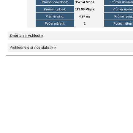
Průměr download:
352.54 Mbps
Průměr downlo
Průměr upload:
119.99 Mbps
Průměr upload
Průměr ping:
4.97 ms
Průměr ping:
Počet měření:
2
Počet měření
Změřte si rychlost »
Prohlédněte si více statistik »