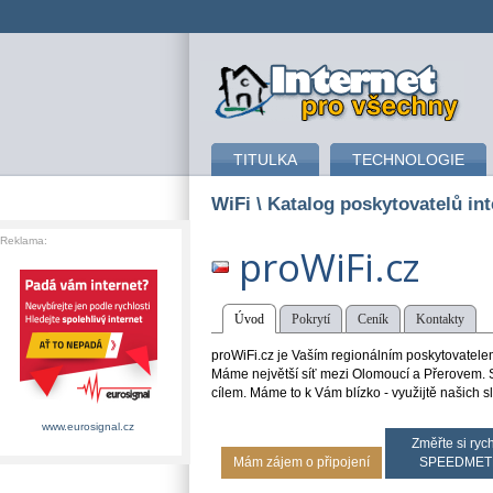
připojení k internetu
TITULKA
TECHNOLOGIE
WiFi
\ Katalog poskytovatelů int
Reklama:
proWiFi.cz
Úvod
Pokrytí
Ceník
Kontakty
proWiFi.cz je Vaším regionálním poskytovatelem i
Máme největší síť mezi Olomoucí a Přerovem. St
cílem. Máme to k Vám blízko - využijtě našich s
www.eurosignal.cz
Změřte si rych
Mám zájem o připojení
SPEEDMET