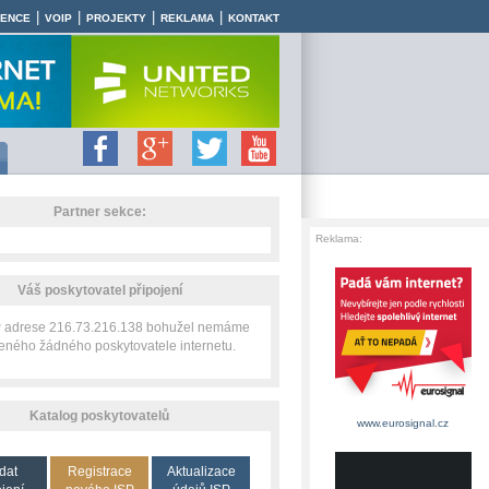
|
|
|
|
RENCE
VOIP
PROJEKTY
REKLAMA
KONTAKT
Partner sekce:
Reklama:
Váš poskytovatel připojení
IP adrese 216.73.216.138 bohužel nemáme
zeného žádného poskytovatele internetu.
Katalog poskytovatelů
www.eurosignal.cz
dat
Registrace
Aktualizace