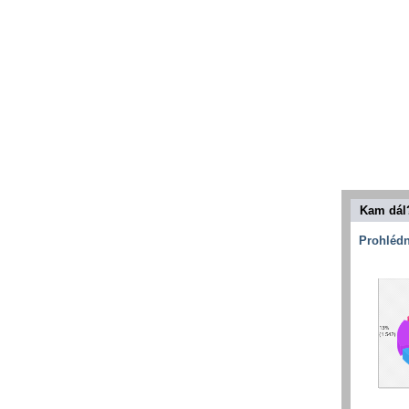
Kam dál
Prohlédn