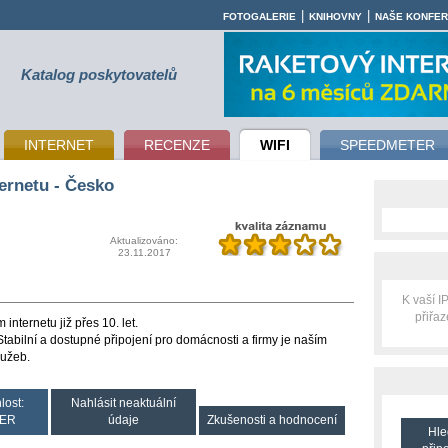
|
|
FOTOGALERIE
KNIHOVNY
NAŠE KONFE
Katalog poskytovatelů
INTERNET
RECENZE
WIFI
SPEEDMETER
ernetu - Česko
Aktualizováno:
23.11.2017
K vaší 
přiřa
nternetu již přes 10. let.
abilní a dostupné připojení pro domácnosti a firmy je naším
lužeb.
lost:
Nahlásit neaktuální
ER
údaje
Zkušenosti a hodnocení
Hle