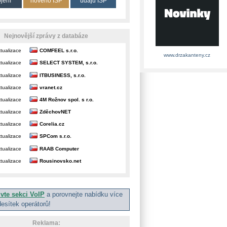
ojení
nového ISP
údajů ISP
Nejnovější zprávy z databáze
tualizace
COMFEEL s.r.o.
www.drzakanteny.cz
tualizace
SELECT SYSTEM, s.r.o.
tualizace
ITBUSINESS, s.r.o.
tualizace
vranet.cz
tualizace
4M Rožnov spol. s r.o.
tualizace
ZděchovNET
tualizace
Corelia.cz
tualizace
SPCom s.r.o.
tualizace
RAAB Computer
tualizace
Rousinovsko.net
ivte sekci VoIP
a porovnejte nabídku více
desítek operátorů!
Reklama: