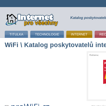
Katalog poskytovatel
připojení k internetu
TITULKA
TECHNOLOGIE
INTERNET
RE
WiFi
\ Katalog poskytovatelů int
Reklama: