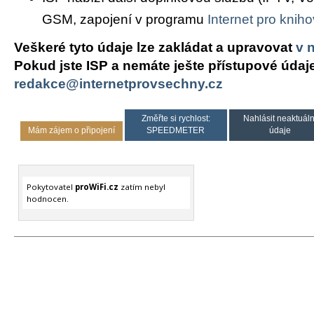
GSM, zapojení v programu
Internet pro knih
Veškeré tyto údaje lze zakládat a upravovat
v 
Pokud jste ISP a nemáte ješte přístupové údaj
redakce@internetprovsechny.cz
Změřte si rychlost:
Nahlásit neaktuáln
Mám zájem o připojení
SPEEDMETER
údaje
Pokytovatel
proWiFi.cz
zatím nebyl
hodnocen.