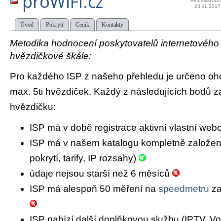
proWiFi.cz
Aktualizován
23.11.2017
Úvod
Pokrytí
Ceník
Kontakty
Metodika hodnocení poskytovatelů internetového př
hvězdičkové škále:
Pro každého ISP z našeho přehledu je určeno oh
max. 5ti hvězdiček. Každý z následujících bodů za
hvězdičku:
ISP má v době registrace aktivní vlastní we
ISP má v našem katalogu kompletně založený 
pokrytí, tarify, IP rozsahy)
údaje nejsou starší než 6 měsíců
ISP má alespoň 50 měření na
speedmetru
za
ISP nabízí další doplňkovou službu (IPTV, Vo