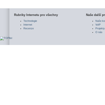
Rubriky Internetu pro všechny
Naše další pr
Technologie
Naše ko
Internet
VoIP
Recenze
Projekty
O nás