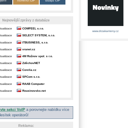
ojení
nového ISP
údajů ISP
Nejnovější zprávy z databáze
tualizace
COMFEEL s.r.o.
www.drzakanteny.cz
tualizace
SELECT SYSTEM, s.r.o.
tualizace
ITBUSINESS, s.r.o.
tualizace
vranet.cz
tualizace
4M Rožnov spol. s r.o.
tualizace
ZděchovNET
tualizace
Corelia.cz
tualizace
SPCom s.r.o.
tualizace
RAAB Computer
tualizace
Rousinovsko.net
ivte sekci VoIP
a porovnejte nabídku více
desítek operátorů!
Reklama: