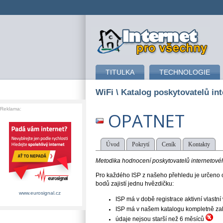
připojení k internetu
TITULKA
TECHNOLOGIE
WiFi
\ Katalog poskytovatelů int
Reklama:
OPATNET
Úvod
Pokrytí
Ceník
Kontakty
Metodika hodnocení poskytovatelů internetového
Pro každého ISP z našeho přehledu je určeno o
bodů zajistí jednu hvězdičku:
www.eurosignal.cz
ISP má v době registrace aktivní vlast
ISP má v našem katalogu kompletně založe
údaje nejsou starší než 6 měsíců