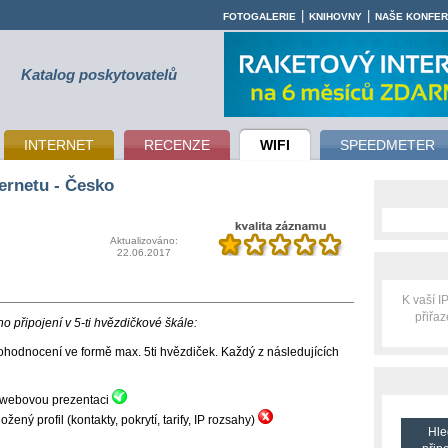
|
|
FOTOGALERIE
KNIHOVNY
NAŠE KONFE
Katalog poskytovatelů
INTERNET
RECENZE
WIFI
SPEEDMETER
ernetu - Česko
Aktualizováno:
22.06.2017
K vaší 
přiřa
 připojení v 5-ti hvězdičkové škále:
hodnocení ve formě max. 5ti hvězdiček. Každý z následujících
ní webovou prezentaci
ný profil (kontakty, pokrytí, tarify, IP rozsahy)
Hle