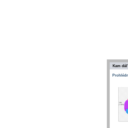
Kam dál
Prohlédn