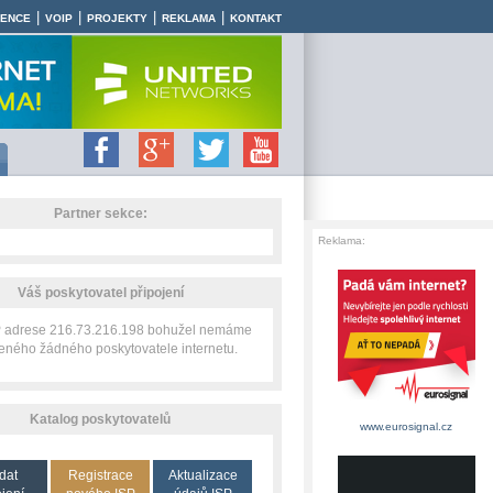
|
|
|
|
RENCE
VOIP
PROJEKTY
REKLAMA
KONTAKT
Partner sekce:
Reklama:
Váš poskytovatel připojení
IP adrese 216.73.216.198 bohužel nemáme
zeného žádného poskytovatele internetu.
Katalog poskytovatelů
www.eurosignal.cz
dat
Registrace
Aktualizace