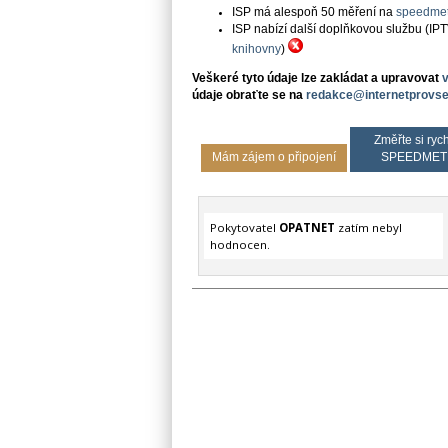
ISP má alespoň 50 měření na
speedmet
ISP nabízí další doplňkovou službu (IP
knihovny
)
Veškeré tyto údaje lze zakládat a upravovat
údaje obraťte se na
redakce@internetprovse
Změřte si rych
Mám zájem o připojení
SPEEDMET
Pokytovatel
OPATNET
zatím nebyl
hodnocen.