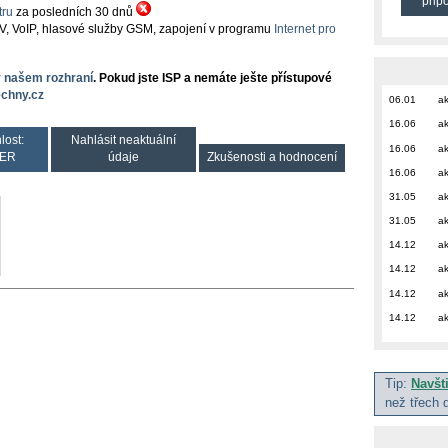
přip
ru
za posledních 30 dnů
TV, VoIP, hlasové služby GSM, zapojení v programu
Internet pro
v našem rozhraní
. Pokud jste ISP a nemáte ješte přístupové
chny.cz
06.01
ak
16.06
ak
lost:
Nahlásit neaktuální
16.06
ak
ER
údaje
Zkušenosti a hodnocení
16.06
ak
31.05
ak
31.05
ak
14.12
ak
14.12
ak
14.12
ak
14.12
ak
Tip:
Navšt
než třech 