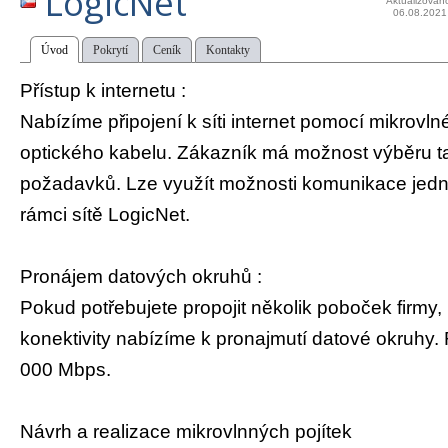
LogicNet
Aktualizován
06.08.2021
Úvod
Pokrytí
Ceník
Kontakty
Přístup k internetu :
Nabízíme připojení k síti internet pomocí mikrovl
optického kabelu. Zákazník má možnost výběru ta
požadavků. Lze využít možnosti komunikace jednot
rámci sítě LogicNet.
Pronájem datových okruhů :
Pokud potřebujete propojit několik poboček firmy,
konektivity nabízíme k pronajmutí datové okruhy.
000 Mbps.
Návrh a realizace mikrovlnných pojítek