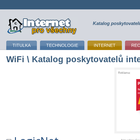
Katalog poskytovatel
připojení k internetu
TITULKA
TECHNOLOGIE
INTERNET
RE
WiFi
\ Katalog poskytovatelů int
Reklama: