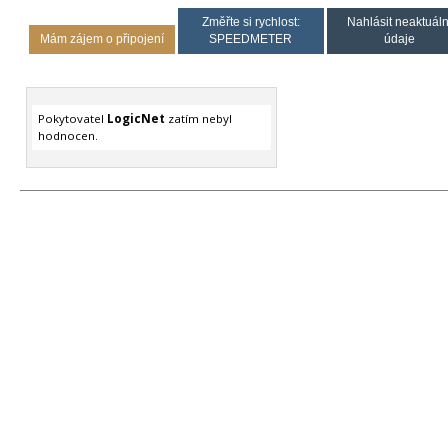
Změřte si rychlost:
Nahlásit neaktuáln
Mám zájem o připojení
SPEEDMETER
údaje
Pokytovatel
LogicNet
zatím nebyl
hodnocen.