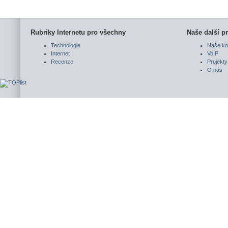
Rubriky Internetu pro všechny
Naše další pr
Technologie
Naše ko
Internet
VoIP
Recenze
Projekty
O nás