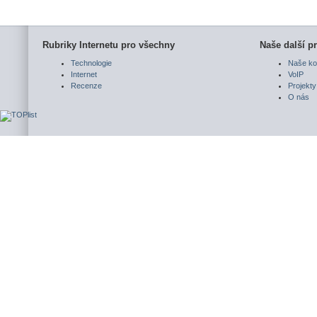
Rubriky Internetu pro všechny
Naše další pr
Technologie
Naše ko
Internet
VoIP
Recenze
Projekty
O nás