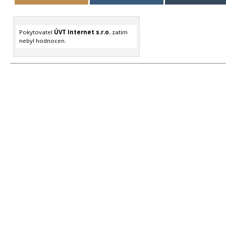
Pokytovatel
ÚVT Internet s.r.o.
zatím
nebyl hodnocen.