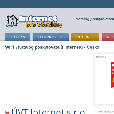
Katalog poskytovatel
připojení k internetu
TITULKA
TECHNOLOGIE
INTERNET
RE
WiFi
\ Katalog poskytovatelů internetu - Česko
Reklama:
ÚVT Internet s.r.o.
Aktualizován