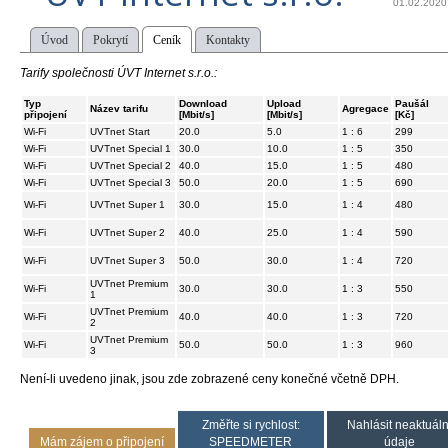
01.02.2020
Úvod
Pokrytí
Ceník
Kontakty
Tarify společnosti ÚVT Internet s.r.o.:
Typ
Download
Upload
Paušál
Název tarifu
Agregace
připojení
[Mbit/s]
[Mbit/s]
[Kč]
Wi-Fi
UVTnet Start
20.0
5.0
1 : 6
299
Wi-Fi
UVTnet Special 1
30.0
10.0
1 : 5
350
Wi-Fi
UVTnet Special 2
40.0
15.0
1 : 5
480
Wi-Fi
UVTnet Special 3
50.0
20.0
1 : 5
690
Wi-Fi
UVTnet Super 1
30.0
15.0
1 : 4
480
Wi-Fi
UVTnet Super 2
40.0
25.0
1 : 4
590
Wi-Fi
UVTnet Super 3
50.0
30.0
1 : 4
720
UVTnet Premium
Wi-Fi
30.0
30.0
1 : 3
550
1
UVTnet Premium
Wi-Fi
40.0
40.0
1 : 3
720
2
UVTnet Premium
Wi-Fi
50.0
50.0
1 : 3
960
3
Není-li uvedeno jinak, jsou zde zobrazené ceny konečné včetně DPH.
Změřte si rychlost:
Nahlásit neaktuáln
Mám zájem o připojení
SPEEDMETER
údaje