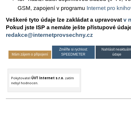
GSM, zapojení v programu
Internet pro knih
Veškeré tyto údaje lze zakládat a upravovat
v 
Pokud jste ISP a nemáte ješte přístupové údaj
redakce@internetprovsechny.cz
Změřte si rychlost:
Nahlásit neaktuáln
Mám zájem o připojení
SPEEDMETER
údaje
Pokytovatel
ÚVT Internet s.r.o.
zatím
nebyl hodnocen.