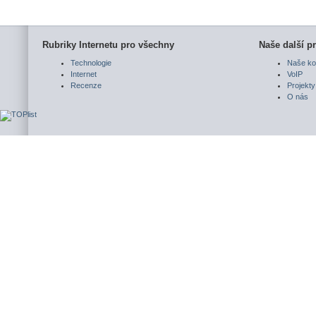
Rubriky Internetu pro všechny
Naše další pr
Technologie
Naše ko
Internet
VoIP
Recenze
Projekty
O nás