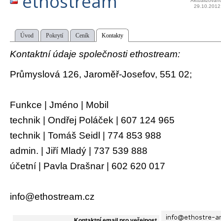
ethostream
Aktualizován
29.10.2012
Úvod
Pokrytí
Ceník
Kontakty
Kontaktní údaje společnosti ethostream:
Průmyslová 126, Jaroměř-Josefov, 551 02;
Funkce | Jméno | Mobil
technik | Ondřej Poláček | 607 124 965
technik | Tomáš Seidl | 774 853 988
admin. | Jiří Mladý | 737 539 888
účetní | Pavla Drašnar | 602 620 017
info@ethostre­am.cz
Kontaktní email pro veřejnost