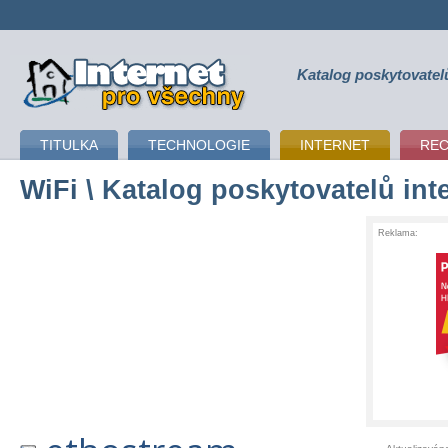
Katalog poskytovatel
připojení k internetu
TITULKA
TECHNOLOGIE
INTERNET
RE
WiFi
\ Katalog poskytovatelů int
Reklama: