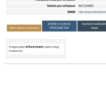
Telefon pro veřejnost
607124965
WWW
http://www.ethostrea
Změřte si rychlost:
Nahlásit neaktuáln
Mám zájem o připojení
SPEEDMETER
údaje
Pokytovatel
ethostream
zatím nebyl
hodnocen.