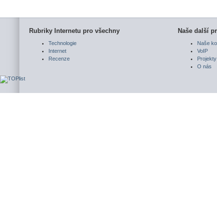
Rubriky Internetu pro všechny
Naše další pr
Technologie
Naše ko
Internet
VoIP
Recenze
Projekty
O nás