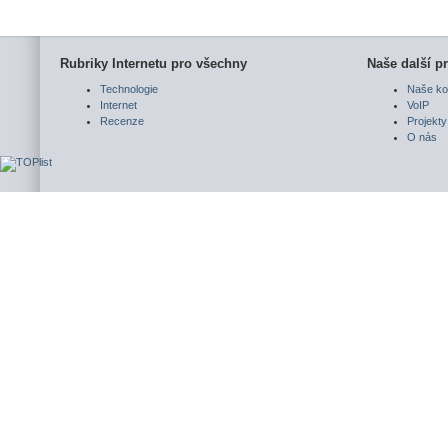
Rubriky Internetu pro všechny
Naše další pr
Technologie
Naše ko
Internet
VoIP
Recenze
Projekty
O nás