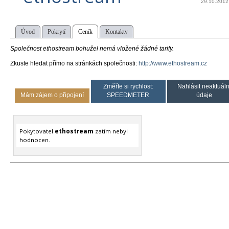
29.10.2012
Úvod
Pokrytí
Ceník
Kontakty
Společnost ethostream bohužel nemá vložené žádné tarify.
Zkuste hledat přímo na stránkách společnosti:
http://www.ethostream.cz
Změřte si rychlost:
Nahlásit neaktuáln
Mám zájem o připojení
SPEEDMETER
údaje
Pokytovatel
ethostream
zatím nebyl
hodnocen.