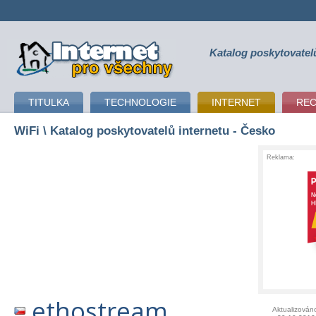
Katalog poskytovatel
připojení k internetu
TITULKA
TECHNOLOGIE
INTERNET
RE
WiFi
\ Katalog poskytovatelů internetu - Česko
Reklama:
ethostream
Aktualizován