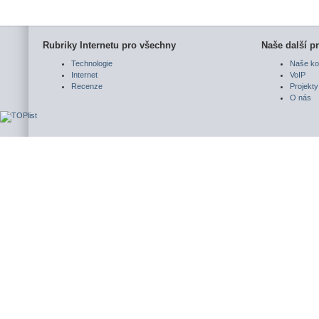
Rubriky Internetu pro všechny
Naše další pr
Technologie
Naše ko
Internet
VoIP
Recenze
Projekty
O nás