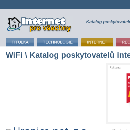
Katalog poskytovatel
připojení k internetu
TITULKA
TECHNOLOGIE
INTERNET
RE
WiFi
\ Katalog poskytovatelů int
Reklama: