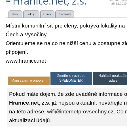
Hranice.net, z.s.
Aktualizován
28.12.2015
Úvod
Pokrytí
Ceník
Kontakty
Místní komunitní síť pro členy, pokrývá lokality na
Čech a Vysočiny.
Orientujeme se na co nejnižší cenu a postupné zl
připojení.
www.hranice.net
Změřte si rychlost:
Nahlásit neaktuáln
Mám zájem o připojení
SPEEDMETER
údaje
Pokud máte dojem, že zde uváděné informace o 
Hranice.net, z.s.
již nejsou aktuální, neváhejte 
na této adrese:
wifi@internetprovsechny.cz
. Co 
aktualizaci údajů.