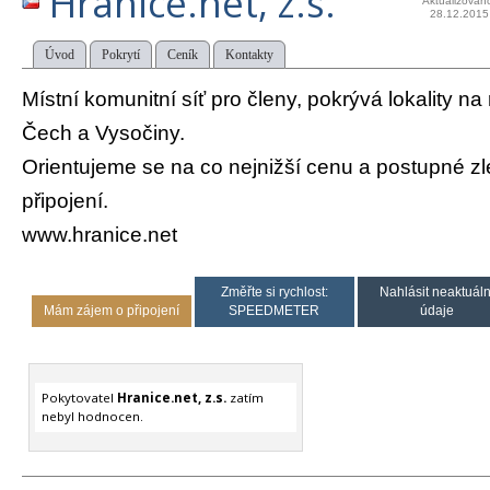
Hranice.net, z.s.
Aktualizován
28.12.2015
Úvod
Pokrytí
Ceník
Kontakty
Místní komunitní síť pro členy, pokrývá lokality na
Čech a Vysočiny.
Orientujeme se na co nejnižší cenu a postupné zl
připojení.
www.hranice.net
Změřte si rychlost:
Nahlásit neaktuáln
Mám zájem o připojení
SPEEDMETER
údaje
Pokytovatel
Hranice.net, z.s.
zatím
nebyl hodnocen.