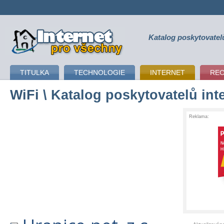
Katalog poskytovatel
připojení k internetu
TITULKA
TECHNOLOGIE
INTERNET
RE
WiFi
\ Katalog poskytovatelů int
Reklama: