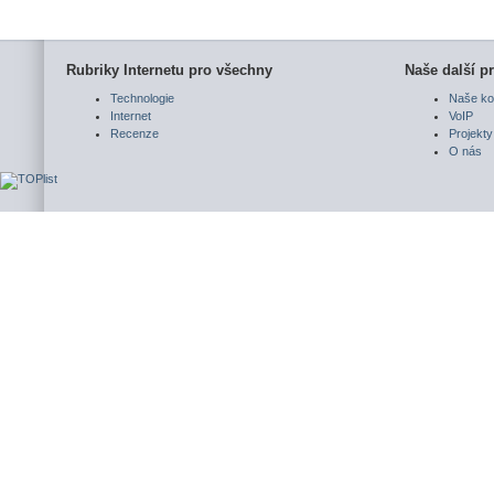
Rubriky Internetu pro všechny
Naše další pr
Technologie
Naše ko
Internet
VoIP
Recenze
Projekty
O nás