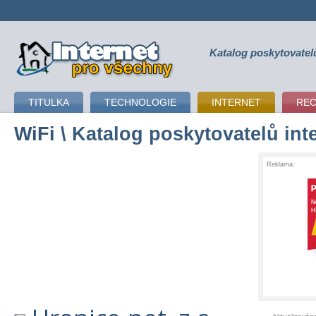
Katalog poskytovatel
připojení k internetu
TITULKA
TECHNOLOGIE
INTERNET
RE
WiFi
\ Katalog poskytovatelů int
Reklama: