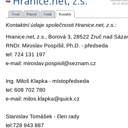
Hranice.net, z.s.
Aktualizován
28.12.2015
Úvod
Pokrytí
Ceník
Kontakty
Kontaktní údaje společnosti Hranice.net, z.s.:
Hranice.net, z.s., Borová 3, 28522 Zruč nad Sáza
RNDr. Miroslav Pospíšil, Ph.D. - předseda
tel: 724 131 197
e-mail: miroslav.pospisil@seznam.cz
Ing. Miloš Klapka - místopředseda
tel: 608 702 780
e-mail: milos.klapka@quick.cz
Stanislav Tomášek - člen rady
tel:728 943 887