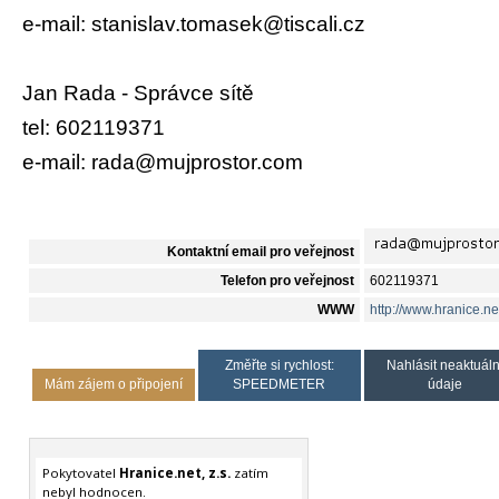
e-mail: stanislav.tomasek@tiscali.cz
Jan Rada - Správce sítě
tel: 602119371
e-mail: rada@mujprostor.com
Kontaktní email pro veřejnost
Telefon pro veřejnost
602119371
WWW
http://www.hranice.ne
Změřte si rychlost:
Nahlásit neaktuáln
Mám zájem o připojení
SPEEDMETER
údaje
Pokytovatel
Hranice.net, z.s.
zatím
nebyl hodnocen.