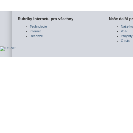
Rubriky Internetu pro všechny
Naše další pr
Technologie
Naše ko
Internet
VoIP
Recenze
Projekty
O nás