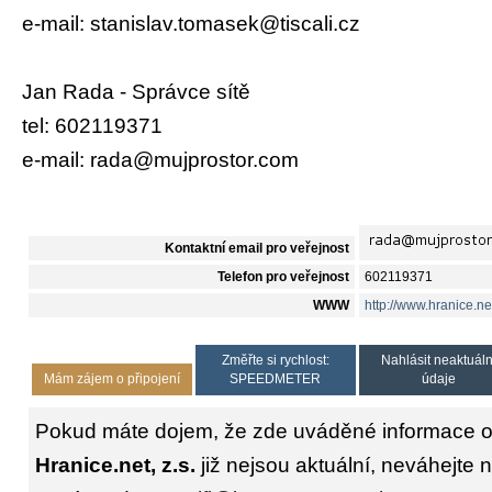
e-mail: stanislav.tomasek@tiscali.cz
Jan Rada - Správce sítě
tel: 602119371
e-mail: rada@mujprostor.com
Kontaktní email pro veřejnost
Telefon pro veřejnost
602119371
WWW
http://www.hranice.ne
Změřte si rychlost:
Nahlásit neaktuáln
Mám zájem o připojení
SPEEDMETER
údaje
Pokud máte dojem, že zde uváděné informace o 
Hranice.net, z.s.
již nejsou aktuální, neváhejte 