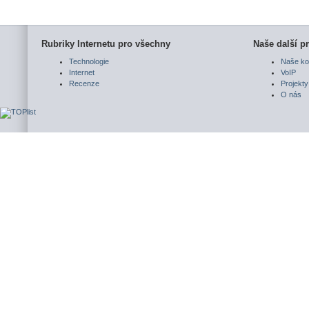
Rubriky Internetu pro všechny
Naše další pr
Technologie
Naše ko
Internet
VoIP
Recenze
Projekty
O nás