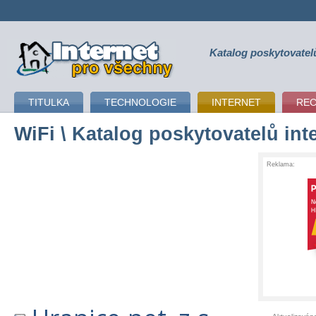
Katalog poskytovatel
připojení k internetu
TITULKA
TECHNOLOGIE
INTERNET
RE
WiFi
\ Katalog poskytovatelů int
Reklama: