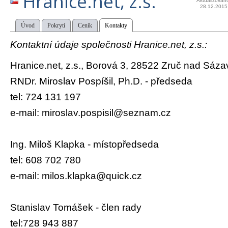
Hranice.net, z.s.
Aktualizován
28.12.2015
Úvod
Pokrytí
Ceník
Kontakty
Kontaktní údaje společnosti Hranice.net, z.s.:
Hranice.net, z.s., Borová 3, 28522 Zruč nad Sáza
RNDr. Miroslav Pospíšil, Ph.D. - předseda
tel: 724 131 197
e-mail: miroslav.pospisil@seznam.cz
Ing. Miloš Klapka - místopředseda
tel: 608 702 780
e-mail: milos.klapka@quick.cz
Stanislav Tomášek - člen rady
tel:728 943 887