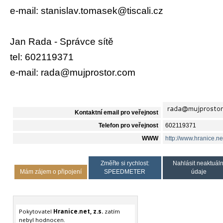
e-mail: stanislav.tomasek@tiscali.cz
Jan Rada - Správce sítě
tel: 602119371
e-mail: rada@mujprostor.com
Kontaktní email pro veřejnost
Telefon pro veřejnost
602119371
WWW
http://www.hranice.ne
Změřte si rychlost:
Nahlásit neaktuáln
Mám zájem o připojení
SPEEDMETER
údaje
Pokytovatel
Hranice.net, z.s.
zatím
nebyl hodnocen.