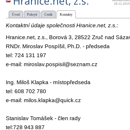
Hranice.net, z.s.
Aktualizován
28.12.2015
Úvod
Pokrytí
Ceník
Kontakty
Kontaktní údaje společnosti Hranice.net, z.s.:
Hranice.net, z.s., Borová 3, 28522 Zruč nad Sáza
RNDr. Miroslav Pospíšil, Ph.D. - předseda
tel: 724 131 197
e-mail: miroslav.pospisil@seznam.cz
Ing. Miloš Klapka - místopředseda
tel: 608 702 780
e-mail: milos.klapka@quick.cz
Stanislav Tomášek - člen rady
tel:728 943 887