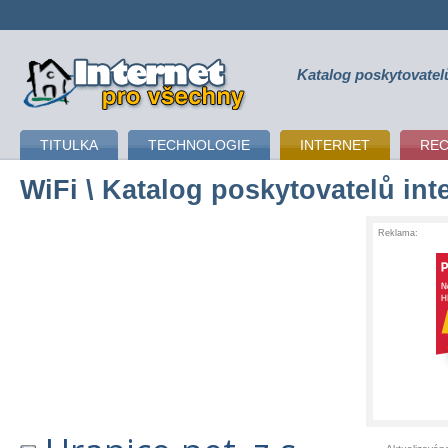
Katalog poskytovatel
připojení k internetu
TITULKA
TECHNOLOGIE
INTERNET
RE
WiFi
\ Katalog poskytovatelů int
Reklama: