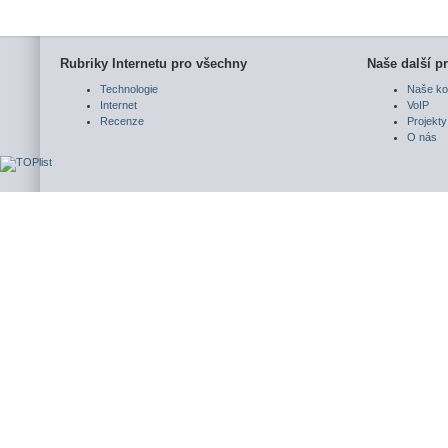
Rubriky Internetu pro všechny
Naše další pr
Technologie
Naše ko
Internet
VoIP
Recenze
Projekty
O nás