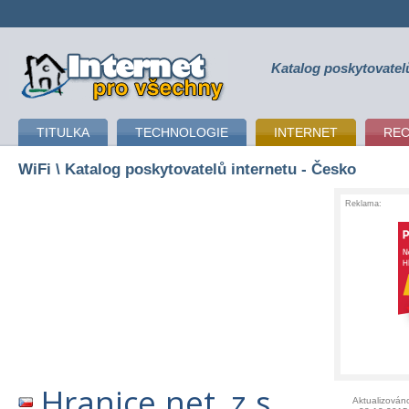
Katalog poskytovatel
připojení k internetu
TITULKA
TECHNOLOGIE
INTERNET
RE
WiFi
\ Katalog poskytovatelů internetu - Česko
Reklama:
Hranice.net, z.s.
Aktualizován