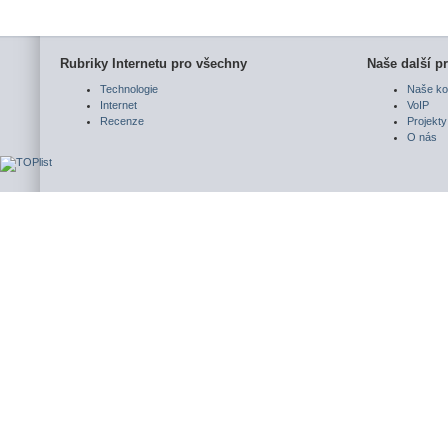
Rubriky Internetu pro všechny
Naše další pr
Technologie
Naše ko
Internet
VoIP
Recenze
Projekty
O nás