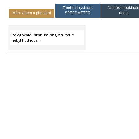
Změřte si rychlost:
Nahlásit neaktuáln
Mám zájem o připojení
SPEEDMETER
údaje
Pokytovatel
Hranice.net, z.s.
zatím
nebyl hodnocen.