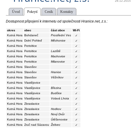
28.12.2015
Úvod
Pokrytí
Ceník
Kontakty
Dostupnost připojení k internetu od společnosti Hranice.net, z.s.:
okres
obec
část obce
Wi-Fi
Kutná Hora
Bohdaneč
Prostřední Ves
✓
Kutná Hora
Dolní Pohleď
Měchonice
✓
Kutná Hora
Pertoltice
✓
Kutná Hora
Pertoltice
Laziště
✓
Kutná Hora
Pertoltice
Machovice
✓
Kutná Hora
Pertoltice
Milanovice
✓
Kutná Hora
Slavošov
✓
Kutná Hora
Slavošov
Hranice
✓
Kutná Hora
Slavošov
Věžníkov
✓
Kutná Hora
Vlastějovice
✓
Kutná Hora
Vlastějovice
Březina
✓
Kutná Hora
Vlastějovice
Budčice
✓
Kutná Hora
Vlastějovice
Volavá Lhota
✓
Kutná Hora
Zbraslavice
✓
Kutná Hora
Zbraslavice
Hodkov
✓
Kutná Hora
Zbraslavice
Nový Dvůr
✓
Kutná Hora
Zbraslavice
Útěšenovice
✓
Kutná Hora
Zruč nad Sázavou
Želivec
✓