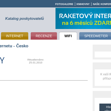
|
|
FOTOGALERIE
KNIHOVNY
NAŠE KONFE
Katalog poskytovatelů
INTERNET
RECENZE
WIFI
SPEEDMETER
ernetu - Česko
RY
Aktualizováno:
25.01.2010
K vaší 
přiřa
Hle