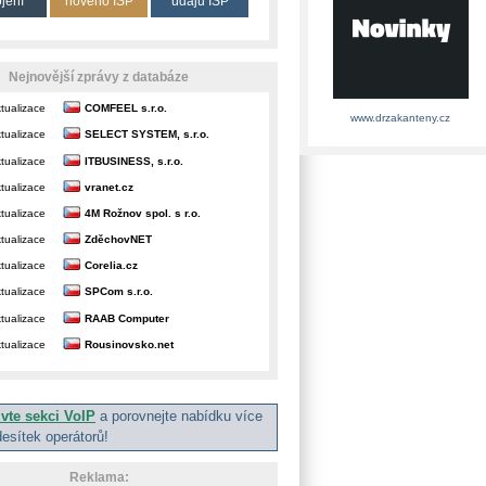
ojení
nového ISP
údajů ISP
Nejnovější zprávy z databáze
tualizace
COMFEEL s.r.o.
www.drzakanteny.cz
tualizace
SELECT SYSTEM, s.r.o.
tualizace
ITBUSINESS, s.r.o.
tualizace
vranet.cz
tualizace
4M Rožnov spol. s r.o.
tualizace
ZděchovNET
tualizace
Corelia.cz
tualizace
SPCom s.r.o.
tualizace
RAAB Computer
tualizace
Rousinovsko.net
ivte sekci VoIP
a porovnejte nabídku více
desítek operátorů!
Reklama: