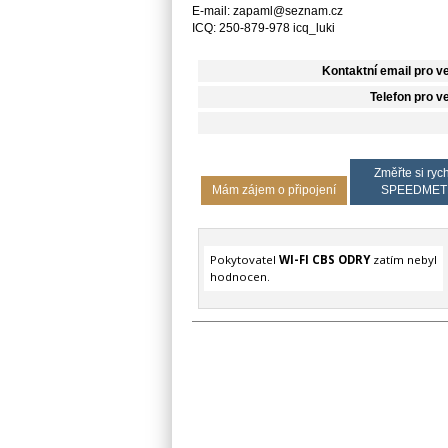
E-mail: zapaml@seznam.cz
ICQ: 250-879-978 icq_luki
Kontaktní email pro v
Telefon pro v
Změřte si rych
Mám zájem o připojení
SPEEDMET
Pokytovatel
WI-FI CBS ODRY
zatím nebyl
hodnocen.