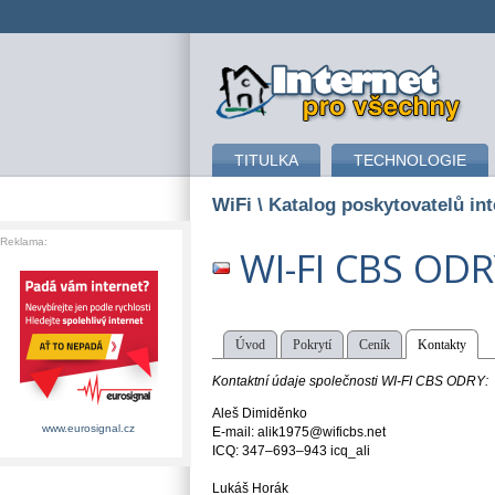
připojení k internetu
TITULKA
TECHNOLOGIE
WiFi
\ Katalog poskytovatelů int
Reklama:
WI-FI CBS OD
Úvod
Pokrytí
Ceník
Kontakty
Kontaktní údaje společnosti WI-FI CBS ODRY:
Aleš Dimiděnko
www.eurosignal.cz
E-mail: alik1975@wificbs.net
ICQ: 347–693–943 icq_ali
Lukáš Horák