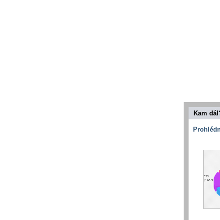
Kam dál
Prohlédn