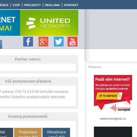
|
|
|
|
RENCE
VOIP
PROJEKTY
REKLAMA
KONTAKT
Partner sekce:
Reklama:
Váš poskytovatel připojení
IP adrese 216.73.216.69 bohužel nemáme
zeného žádného poskytovatele internetu.
Katalog poskytovatelů
www.eurosignal.cz
dat
Registrace
Aktualizace