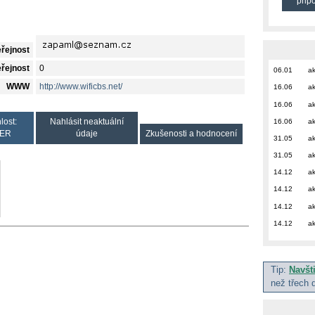
přip
eřejnost
eřejnost
0
06.01
ak
WWW
http://www.wificbs.net/
16.06
ak
16.06
ak
16.06
ak
lost:
Nahlásit neaktuální
ER
údaje
Zkušenosti a hodnocení
31.05
ak
31.05
ak
14.12
ak
14.12
ak
14.12
ak
14.12
ak
Tip:
Navšt
než třech 