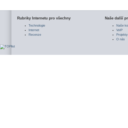
Rubriky Internetu pro všechny
Naše další pr
Technologie
Naše ko
Internet
VoIP
Recenze
Projekty
O nás