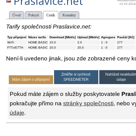
Praslavice.net
Aktualizován
13.10.2014
Úvod
Pokrytí
Ceník
Kontakty
Tarify společnosti Praslavice.net:
Typ připojení
Název tarifu
Download [Mbit/s]
Upload [Mbit/s]
Agregace
Paušál [Kč]
Wi-Fi
HOME BASIC
10.0
2.0
1 : 0
277
FTTx/ETTH
HOME BASIC
20.0
20.0
1 : 0
277
Není-li uvedeno jinak, jsou zde zobrazené ceny
Změřte si rychlost:
Nahlásit neaktuáln
Mám zájem o připojení
SPEEDMETER
údaje
Pokud máte zájem o služby poskytovatele
Prasl
pokračujte přímo na
stránky společnosti
, nebo v
údaje
.