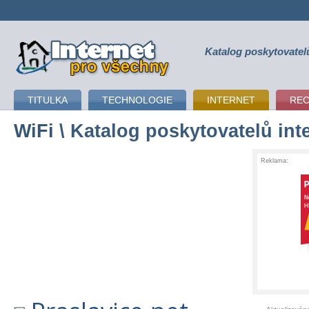
Katalog poskytovatel
připojení k internetu
TITULKA
TECHNOLOGIE
INTERNET
RE
WiFi
\ Katalog poskytovatelů int
Reklama: