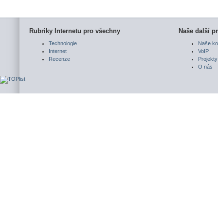
Rubriky Internetu pro všechny
Naše další pr
Technologie
Naše ko
Internet
VoIP
Recenze
Projekty
O nás