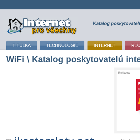
Katalog poskytovatel
připojení k internetu
TITULKA
TECHNOLOGIE
INTERNET
RE
WiFi
\ Katalog poskytovatelů int
Reklama: