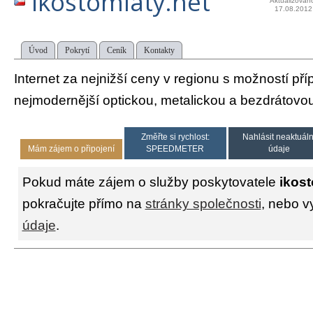
ikostomlaty.net
Aktualizován
17.08.2012
Úvod
Pokrytí
Ceník
Kontakty
Internet za nejnižší ceny v regionu s možností pří
nejmodernější optickou, metalickou a bezdrátovo
Změřte si rychlost:
Nahlásit neaktuáln
Mám zájem o připojení
SPEEDMETER
údaje
Pokud máte zájem o služby poskytovatele
ikost
pokračujte přímo na
stránky společnosti
, nebo v
údaje
.