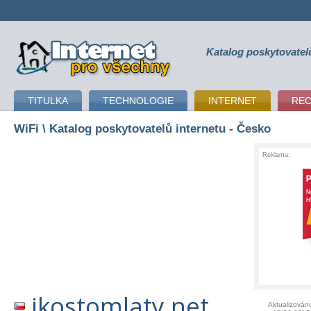
Katalog poskytovatel
připojení k internetu
TITULKA
TECHNOLOGIE
INTERNET
RE
WiFi
\ Katalog poskytovatelů internetu - Česko
Reklama:
ikostomlaty.net
Aktualizován