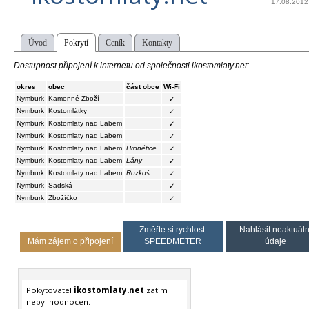
17.08.2012
Úvod
Pokrytí
Ceník
Kontakty
Dostupnost připojení k internetu od společnosti ikostomlaty.net:
okres
obec
část obce
Wi-Fi
Nymburk
Kamenné Zboží
✓
Nymburk
Kostomlátky
✓
Nymburk
Kostomlaty nad Labem
✓
Nymburk
Kostomlaty nad Labem
✓
Nymburk
Kostomlaty nad Labem
Hronětice
✓
Nymburk
Kostomlaty nad Labem
Lány
✓
Nymburk
Kostomlaty nad Labem
Rozkoš
✓
Nymburk
Sadská
✓
Nymburk
Zbožíčko
✓
Změřte si rychlost:
Nahlásit neaktuáln
Mám zájem o připojení
SPEEDMETER
údaje
Pokytovatel
ikostomlaty.net
zatím
nebyl hodnocen.