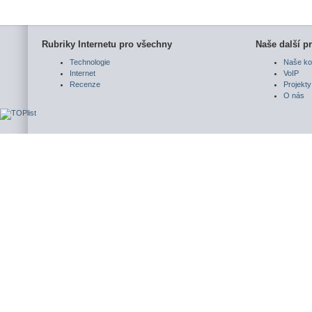
Rubriky Internetu pro všechny
Naše další pr
Technologie
Naše ko
Internet
VoIP
Recenze
Projekty
O nás