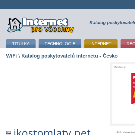
Katalog poskytovatel
připojení k internetu
TITULKA
TECHNOLOGIE
INTERNET
RE
WiFi
\ Katalog poskytovatelů internetu - Česko
Reklama:
ikostomlaty.net
Aktualizován