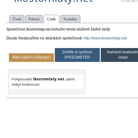
17.08.2012
Úvod
Pokrytí
Ceník
Kontakty
Společnost ikostomlaty.net bohužel nemá vložené žádné tarify.
Zkuste hledat přímo na stránkách společnosti:
http://www.ikostomlaty.net/
Změřte si rychlost:
Nahlásit neaktuáln
Mám zájem o připojení
SPEEDMETER
údaje
Pokytovatel
ikostomlaty.net
zatím
nebyl hodnocen.