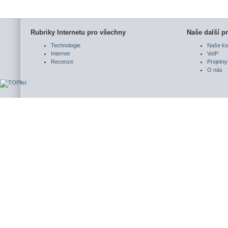
Rubriky Internetu pro všechny
Naše další pr
Technologie
Naše ko
Internet
VoIP
Recenze
Projekty
O nás