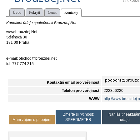
18.07.2021
Úvod
Pokrytí
Ceník
Kontakty
Kontaktní údaje společnosti Brouzdej.Net:
www.brouzdej.Net
Štětínská 30
181 00 Praha
e-mail: obchod@brouzdej.net
tel: 777 774 215
Kontaktní email pro veřejnost
Telefon pro veřejnost
222356220
WWW
http://www.brouzdej.n
Změřte si rychlost:
Nahlásit neaktuáln
Mám zájem o připojení
SPEEDMETER
údaje