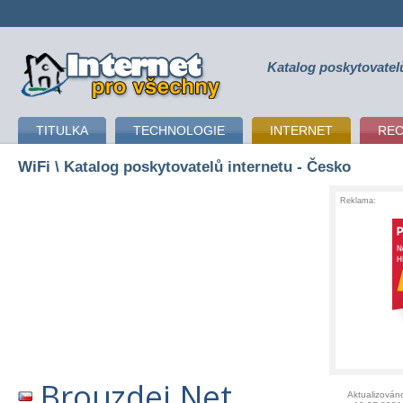
Katalog poskytovatel
připojení k internetu
TITULKA
TECHNOLOGIE
INTERNET
RE
WiFi
\ Katalog poskytovatelů internetu - Česko
Reklama:
Brouzdej.Net
Aktualizován