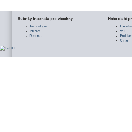
Rubriky Internetu pro všechny
Naše další pr
Technologie
Naše ko
Internet
VoIP
Recenze
Projekty
O nás