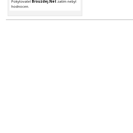
Pokytovatel
Brouzdej.Net
zatím nebyl
hodnocen.